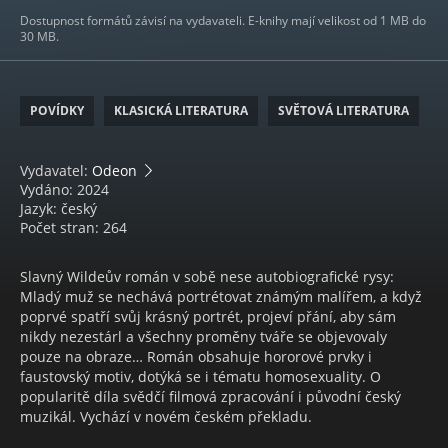
Dostupnost formátů závisí na vydavateli. E-knihy mají velikost od 1 MB do
30 MB.
POVÍDKY
KLASICKÁ LITERATURA
SVĚTOVÁ LITERATURA
Vydavatel:
Odeon
Vydáno: 2024
Jazyk: český
Počet stran: 264
Slavný Wildeův román v sobě nese autobiografické rysy:
Mladý muž se nechává portrétovat známým malířem, a když
poprvé spatří svůj krásný portrét, projeví přání, aby sám
nikdy nezestárl a všechny proměny tváře se objevovaly
pouze na obraze… Román obsahuje hororové prvky i
faustovský motiv, dotýká se i tématu homosexuality. O
popularitě díla svědčí filmová zpracování i původní český
muzikál. Vychází v novém českém překladu.