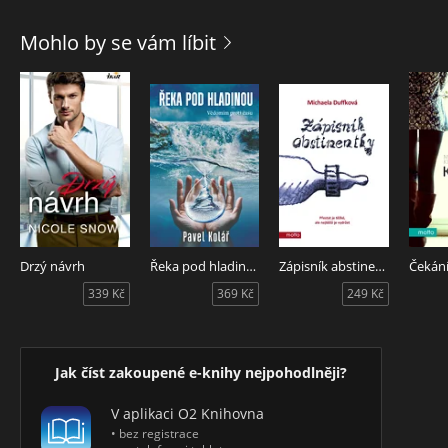
Mohlo by se vám líbit
Drzý návrh
Řeka pod hladinou
Zápisník abstinentky
339 Kč
369 Kč
249 Kč
Jak číst zakoupené e-knihy nejpohodlněji?
V aplikaci O2 Knihovna
• bez registrace