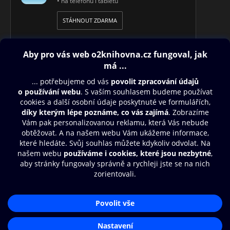
• na telefonu i tabletu
STÁHNOUT ZDARMA
Obsah ke stažení
Moje O2 Knihovna
Další zábava
© O2 Czech Republic a.s.
Nákupní řád
Přístupnost
Aplikace O2 Knihovna
Zásady zpracování osobních údajů
Čti a poslouchej své e-knihy a
Cookies