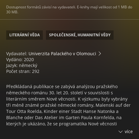
Dostupnost formátů závisí na vydavateli. E-knihy mají velikost od 1 MB do
30 MB.
LITERÁRNÍ VĚDA
SPOLEČENSKÉ, HUMANITNÍ VĚDY
Vydavatel:
Univerzita Palackého v Olomouci
Vydáno: 2020
Jazyk: německý
Počet stran: 292
Předkládaná publikace se zabývá analýzou pražského
německého románu 30. let 20. století v souvislosti s
literárním směrem Nové věcnosti. K výzkumu byly vybrány
tři méně známé pražské německé romány, Malenski auf der
Tour Otta Roelda, Kinder einer Stadt Hanse Natonka a
Blanche oder Das Atelier im Garten Paula Kornfelda, na
kterých je ukázáno, že se programatika Nové věcnosti
neodráží pouze v dílech autorů z Výmarské a Rakouské
více
republiky, nýbrž že je i nedílnou součástí fenoménu pražské