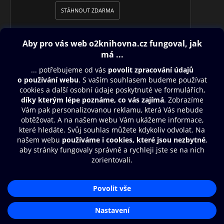
STÁHNOUT ZDARMA
Obsah ke stažení
Moje O2 Knihovna
Další zábava
© O2 Czech Republic a.s.
Nákupní řád
Přístupnost
Aplikace O2 Knihovna
Zásady zpracování osobních údajů
Čti a poslouchej své e-knihy a
Cookies
audioknihy rychleji a pohodlněji.