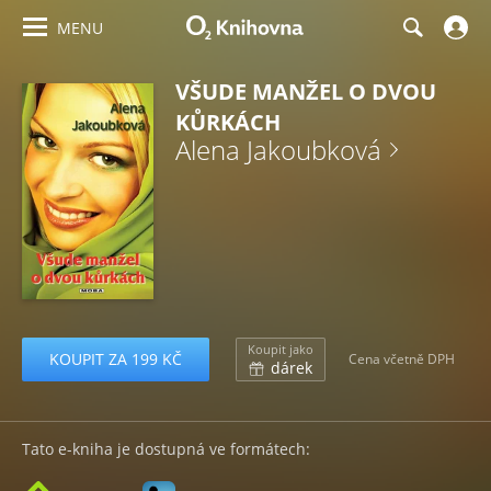
MENU
VŠUDE MANŽEL O DVOU
KŮRKÁCH
Alena Jakoubková
Koupit jako
KOUPIT ZA 199 KČ
Cena včetně DPH
dárek
Tato e-kniha je dostupná ve formátech: