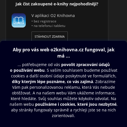
Jak číst zakoupené e-knihy nejpohodlněji?
V aplikaci O2 Knihovna
• bez registrace
• na telefonu i tabletu
STÁHNOUT ZDARMA
Obsah ke stažení
Moje O2 Knihovna
Další zábava
© O2 Czech Republic a.s.