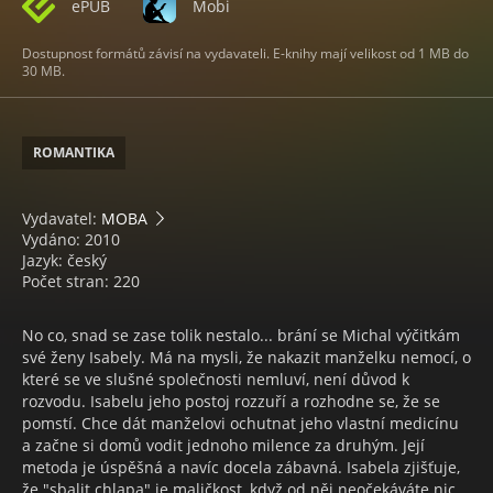
ePUB
Mobi
Dostupnost formátů závisí na vydavateli. E-knihy mají velikost od 1 MB do
30 MB.
ROMANTIKA
Vydavatel:
MOBA
Vydáno: 2010
Jazyk: český
Počet stran: 220
No co, snad se zase tolik nestalo... brání se Michal výčitkám
své ženy Isabely. Má na mysli, že nakazit manželku nemocí, o
které se ve slušné společnosti nemluví, není důvod k
rozvodu. Isabelu jeho postoj rozzuří a rozhodne se, že se
pomstí. Chce dát manželovi ochutnat jeho vlastní medicínu
a začne si domů vodit jednoho milence za druhým. Její
metoda je úspěšná a navíc docela zábavná. Isabela zjišťuje,
že "sbalit chlapa" je maličkost, když od něj neočekáváte nic