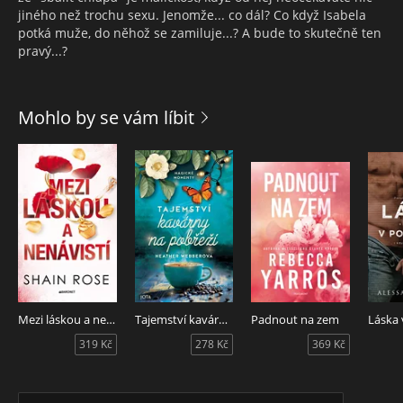
jiného než trochu sexu. Jenomže... co dál? Co když Isabela
potká muže, do něhož se zamiluje...? A bude to skutečně ten
pravý...?
Mohlo by se vám líbit
Mezi láskou a nenávistí
Tajemství kavárny na pobřeží
Padnout na zem
319 Kč
278 Kč
369 Kč