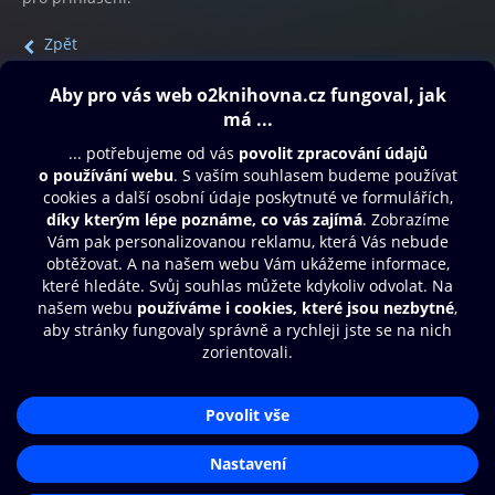
Zpět
Obsah ke stažení
Moje O2 Knihovna
Další zábava
© O2 Czech Republic a.s.
Nákupní řád
Přístupnost
Aplikace O2 Knihovna
Zásady zpracování osobních údajů
Čti a poslouchej své e-knihy a
Cookies
audioknihy rychleji a pohodlněji.