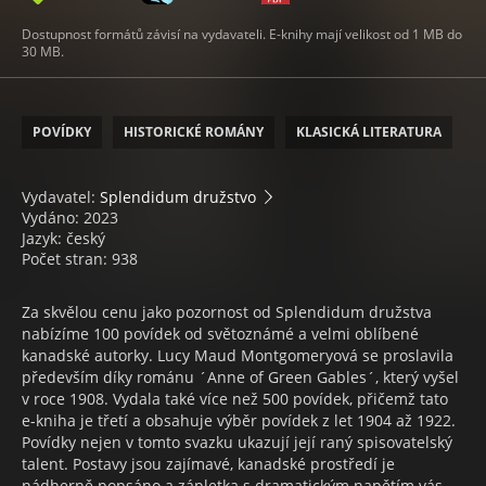
Dostupnost formátů závisí na vydavateli. E-knihy mají velikost od 1 MB do
30 MB.
POVÍDKY
HISTORICKÉ ROMÁNY
KLASICKÁ LITERATURA
Vydavatel:
Splendidum družstvo
Vydáno: 2023
Jazyk: český
Počet stran: 938
Za skvělou cenu jako pozornost od Splendidum družstva
nabízíme 100 povídek od světoznámé a velmi oblíbené
kanadské autorky. Lucy Maud Montgomeryová se proslavila
především díky románu ´Anne of Green Gables´, který vyšel
v roce 1908. Vydala také více než 500 povídek, přičemž tato
e-kniha je třetí a obsahuje výběr povídek z let 1904 až 1922.
Povídky nejen v tomto svazku ukazují její raný spisovatelský
talent. Postavy jsou zajímavé, kanadské prostředí je
nádherně popsáno a zápletka s dramatickým napětím vás