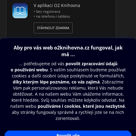
V aplikaci O2 Knihovna
• bez registrace
• na telefonu i tabletu
STÁHNOUT ZDARMA
Obsah ke stažení
Moje O2 Knihovna
Další zábava
© O2 Czech Republic a.s.
Nákupní řád
Přístupnost