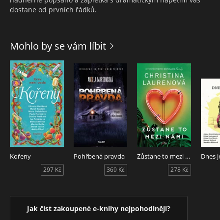
dostane od prvních řádků.
Mohlo by se vám líbit
Kořeny
Pohřbená pravda
Zůstane to mezi námi
Dnes j
297 Kč
369 Kč
278 Kč
Jak číst zakoupené e-knihy nejpohodlněji?