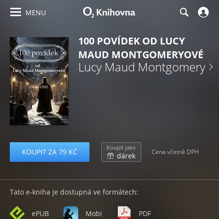
MENU
100 POVÍDEK OD LUCY
MAUD MONTGOMERYOVÉ
Lucy Maud Montgomery
Koupit jako
KOUPIT ZA 79 KČ
Cena včetně DPH
dárek
Tato e-kniha je dostupná ve formátech:
ePUB
Mobi
PDF