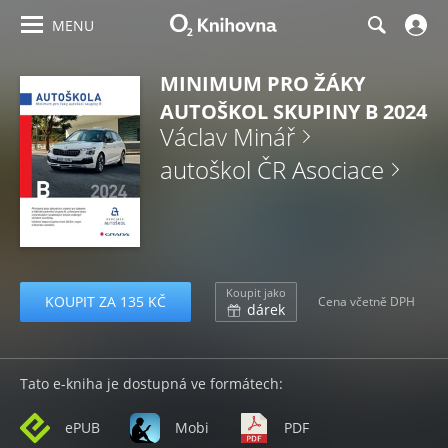
MENU
MINIMUM PRO ŽÁKY
AUTOŠKOL SKUPINY B 2024
Václav Minář
autoškol ČR Asociace
Koupit jako
KOUPIT ZA 135 KČ
Cena včetně DPH
dárek
Tato e-kniha je dostupná ve formátech:
ePUB
Mobi
PDF