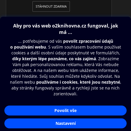
STÁHNOUT ZDARMA
Obsah ke stažení
Moje O2 Knihovna
Další zábava
© O2 Czech Republic a.s.
Nákupní řád
Přístupnost
Aplikace O2 Knihovna
Zásady zpracování osobních údajů
Čti a poslouchej své e-knihy a
Cookies
audioknihy rychleji a pohodlněji.