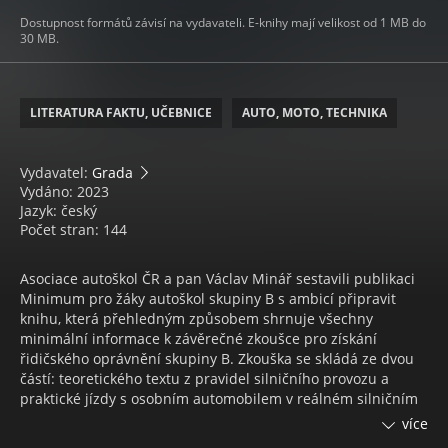
Dostupnost formátů závisí na vydavateli. E-knihy mají velikost od 1 MB do
30 MB.
LITERATURA FAKTU, UČEBNICE
AUTO, MOTO, TECHNIKA
Vydavatel:
Grada
Vydáno: 2023
Jazyk: český
Počet stran: 144
Asociace autoškol ČR a pan Václav Minář sestavili publikaci
Minimum pro žáky autoškol skupiny B s ambicí připravit
knihu, která přehledným způsobem shrnuje všechny
minimální informace k závěrečné zkoušce pro získání
řidičského oprávnění skupiny B. Zkouška se skládá ze dvou
částí: teoretického textu z pravidel silničního provozu a
praktické jízdy s osobním automobilem v reálném silničním
provozu.
více