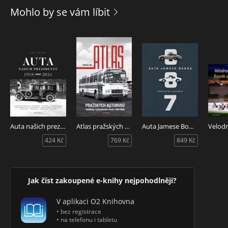
Kniha je rozdělena do pěti kapitol: Kontrola a údržba
Mohlo by se vám líbit
vozidla, Seznámení s vozidlem a základem údržby, Zásady
bezpečné jízdy, Pravidla provozu na pozemních
komunikacích, Zdravotnická příprava. Kvalitní příprava na
učebně autoškoly a tato knížka pro individuální přípravu
vám pomohou k úspěšnému vykonání závěrečné zkoušky.
Auta našich prezidentů
Atlas pražských autobusů
Auta Jamese Bonda: Kompletní historie
424 Kč
769 Kč
849 Kč
Jak číst zakoupené e-knihy nejpohodlněji?
V aplikaci O2 Knihovna
• bez registrace
• na telefonu i tabletu