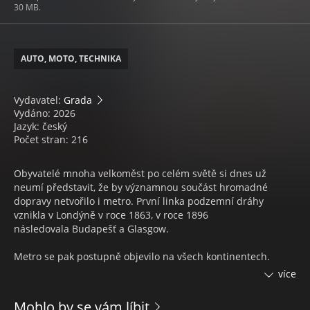
30 MB.
AUTO, MOTO, TECHNIKA
Vydavatel:
Grada
Vydáno: 2026
Jazyk: český
Počet stran: 216
Obyvatelé mnoha velkoměst po celém světě si dnes už
neumí představit, že by významnou součást hromadné
dopravy netvořilo i metro. První linka podzemní dráhy
vznikla v Londýně v roce 1863, v roce 1896
následovala Budapešť a Glasgow.
Metro se pak postupně objevilo na všech kontinentech.
Největší boom rozvoje tratí metra dnes zažívá Čína a Indie.
více
Kniha se věnuje vybraným zajímavým světovým systémům
Mohlo by se vám líbit