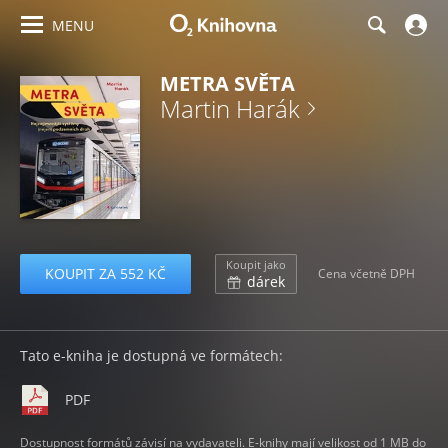
MENU
METRA SVĚTA
Martin Harák
Koupit jako
KOUPIT ZA 552 KČ
Cena včetně DPH
dárek
Tato e-kniha je dostupná ve formátech:
PDF
Dostupnost formátů závisí na vydavateli. E-knihy mají velikost od 1 MB do