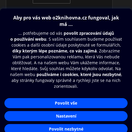
Obsah ke stažení
Moje O2 Knihovna
Další zábava
© O2 Czech Republic a.s.
Nákupní řád
Přístupnost
Aplikace O2 Knihovna
Zásady zpracování osobních údajů
Čti a poslouchej své e-knihy a
Cookies
audioknihy rychleji a pohodlněji.
Nastavení cookies