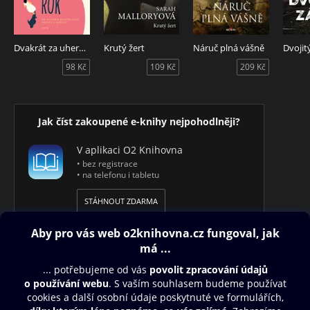
Dvakrát za uherský rok
Krutý žert
Náruč plná vášně
Dvojit
98 Kč
109 Kč
209 Kč
Jak číst zakoupené e-knihy nejpohodlněji?
V aplikaci O2 Knihovna
• bez registrace
• na telefonu i tabletu
STÁHNOUT ZDARMA
Obsah ke stažení