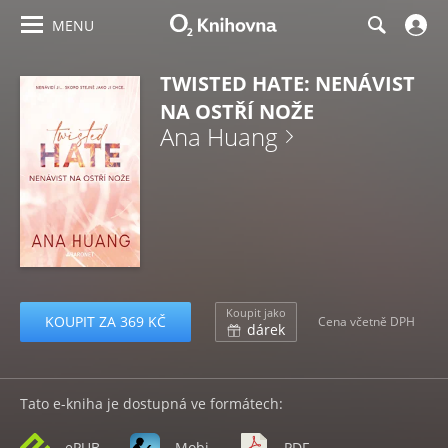
MENU
TWISTED HATE: NENÁVIST
NA OSTŘÍ NOŽE
Ana Huang
Koupit jako
KOUPIT ZA 369 KČ
Cena včetně DPH
dárek
Tato e-kniha je dostupná ve formátech:
ePUB
Mobi
PDF