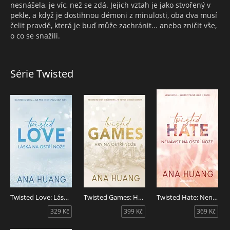
nesnášela, je víc, než se zdá. Jejich vztah je jako stvořený v
pekle, a když je dostihnou démoni z minulosti, oba dva musí
čelit pravdě, která je buď může zachránit... anebo zničit vše,
o co se snažili.
Série Twisted
Twisted Love: Láska na ostří nože
Twisted Games: Hry na ostří nože
Twisted Hate: Nenávist na ostří nože
329 Kč
399 Kč
369 Kč