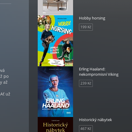
Hobby horsing
199 Kč
Erling Haaland:
ová
nekompromisní Viking
až po
y až
239 Kč
 Ať už
Historický nábytek
467 Kč