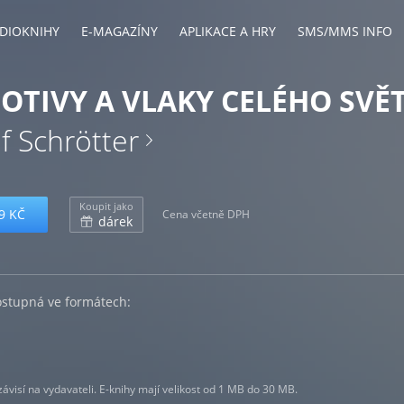
DIOKNIHY
E-MAGAZÍNY
APLIKACE A HRY
SMS/MMS INFO
TIVY A VLAKY CELÉHO SVĚ
ef Schrötter
Koupit jako
9 KČ
Cena včetně DPH
dárek
ostupná ve formátech:
visí na vydavateli. E-knihy mají velikost od 1 MB do 30 MB.