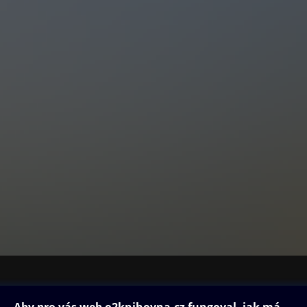
ovna
Další zábava