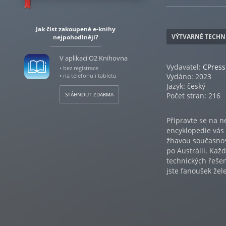
Jak číst zakoupené e-knihy
VÝTVARNÉ TECHN
nejpohodlněji?
V aplikaci O2 Knihovna
Vydavatel:
CPress
• bez registrace
• na telefonu i tabletu
Vydáno: 2023
Jazyk: český
STÁHNOUT ZDARMA
Počet stran: 216
Připravte se na n
encyklopedie vás
žhavou současnos
po Austrálii. Kaž
technických řešen
jste fanoušek žel