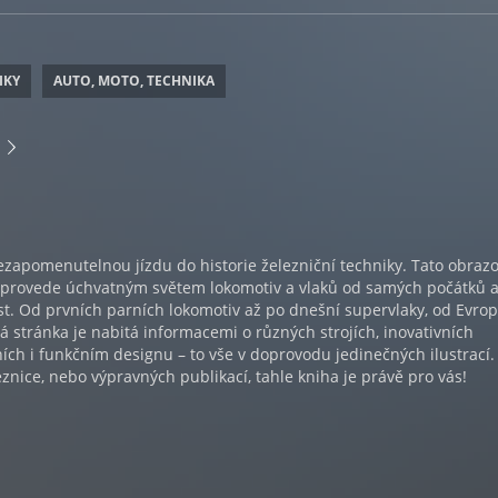
IKY
AUTO, MOTO, TECHNIKA
ezapomenutelnou jízdu do historie železniční techniky. Tato obraz
 provede úchvatným světem lokomotiv a vlaků od samých počátků 
t. Od prvních parních lokomotiv až po dnešní supervlaky, od Evrop
dá stránka je nabitá informacemi o různých strojích, inovativních
ích i funkčním designu – to vše v doprovodu jedinečných ilustrací.
eznice, nebo výpravných publikací, tahle kniha je právě pro vás!