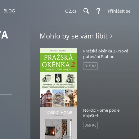
BLOG
O2.cz
Přihlásit se
TA
Mohlo by se vám líbit
Pražská okénka 2 - Nové
putování Prahou
319 Kč
Nordic Home podle
KajaStef
369 Kč