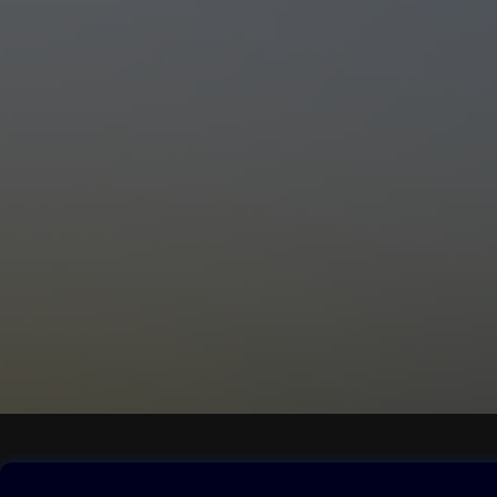
Obsah ke stažení
Moje O2 Knih