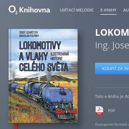
UVÍTACÍ MELODIE
E-KNIHY
AU
LOKOMO
Ing. Jos
KOUPIT ZA 36
Tato e-kniha je d
PDF
Dostupnost formátů zá