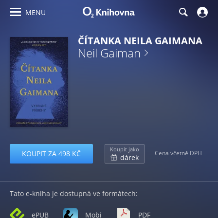
MENU
ČÍTANKA NEILA GAIMANA
Neil Gaiman
Koupit jako
KOUPIT ZA 498 KČ
Cena včetně DPH
dárek
Tato e-kniha je dostupná ve formátech:
ePUB
Mobi
PDF