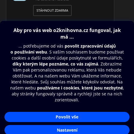
STÁHNOUT ZDARMA
Obsah ke stažení
Moje O2 Knihovna
Další zábava
© O2 Czech Republic a.s.
Nákupní řád
Přístupnost
Aplikace O2 Knihovna
Zásady zpracování osobních údajů
Čti a poslouchej své e-knihy a
Cookies