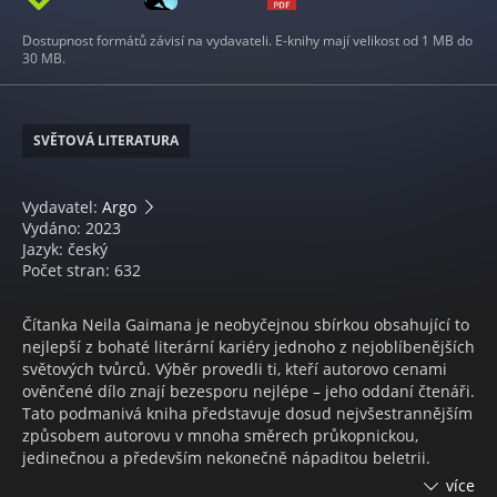
Dostupnost formátů závisí na vydavateli. E-knihy mají velikost od 1 MB do
30 MB.
SVĚTOVÁ LITERATURA
Vydavatel:
Argo
Vydáno: 2023
Jazyk: český
Počet stran: 632
Čítanka Neila Gaimana je neobyčejnou sbírkou obsahující to
nejlepší z bohaté literární kariéry jednoho z nejoblíbenějších
světových tvůrců. Výběr provedli ti, kteří autorovo cenami
ověnčené dílo znají bezesporu nejlépe – jeho oddaní čtenáři.
Tato podmanivá kniha představuje dosud nejvšestrannějším
způsobem autorovu v mnoha směrech průkopnickou,
jedinečnou a především nekonečně nápaditou beletrii.
Spolu s předmluvou nositele Bookerovy ceny Marlona
více