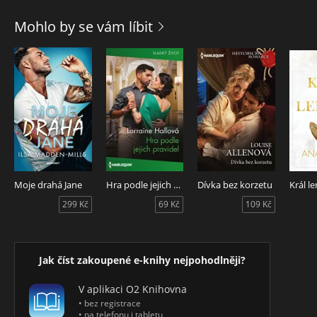
Jamese a s krátkými ukázkami z pětice autorových románů
pro dospělé obsahuje kniha téměř padesát povídek, z nichž
Mohlo by se vám líbit
mnohé patří mezi to nejlepší, co bylo v posledních
desetiletích v rámci fantastického žánru napsáno.
Moje drahá Jane
Hra podle jejich pravidel
Dívka bez korzetu
Král le
299 Kč
69 Kč
109 Kč
Jak číst zakoupené e-knihy nejpohodlněji?
V aplikaci O2 Knihovna
• bez registrace
• na telefonu i tabletu