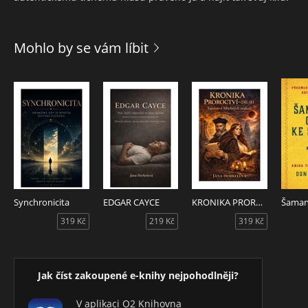
Mohlo by se vám líbit
Synchronicita
EDGAR CAYCE
KRONIKA PROROCTVÍ - DÍL III Tajemství Sibyliných orákulí
319 Kč
219 Kč
319 Kč
Jak číst zakoupené e-knihy nejpohodlněji?
V aplikaci O2 Knihovna