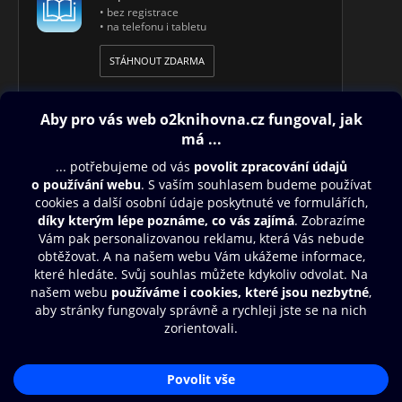
• bez registrace
• na telefonu i tabletu
STÁHNOUT ZDARMA
Obsah ke stažení
Moje O2 Knihovna
Další zábava
© O2 Czech Republic a.s.
Nákupní řád
Přístupnost
Aplikace O2 Knihovna
Zásady zpracování osobních údajů