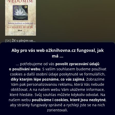
[SK]
Žiť s plným vedomím
199 Kč
Obsah ke stažení
Moje O2 Knihovna
Další zábava
© O2 Czech Republic a.s.