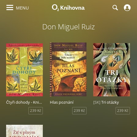
MENU
Don Miguel Ruiz
Čtyři dohody - Kniha moudrosti starých Toltéků
Hlas poznání
[SK]
Tri otázky
239 Kč
239 Kč
239 Kč