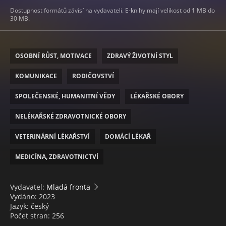
Dostupnost formátů závisí na vydavateli. E-knihy mají velikost od 1 MB do
30 MB.
OSOBNÍ RŮST, MOTIVACE
ZDRAVÝ ŽIVOTNÍ STYL
KOMUNIKACE
RODIČOVSTVÍ
SPOLEČENSKÉ, HUMANITNÍ VĚDY
LÉKAŘSKÉ OBORY
NELÉKAŘSKÉ ZDRAVOTNICKÉ OBORY
VETERINÁRNÍ LÉKAŘSTVÍ
DOMÁCÍ LÉKAŘ
MEDICÍNA, ZDRAVOTNICTVÍ
Vydavatel:
Mladá fronta
Vydáno: 2023
Jazyk: český
Počet stran: 256