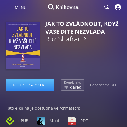
MENU
JAK TO ZVLÁDNOUT, KDYŽ
VAŠE DÍTĚ NEZVLÁDÁ
Roz Shafran
Koupit jako
KOUPIT ZA 299 KČ
Cena včetně DPH
dárek
Tato e-kniha je dostupná ve formátech:
ePUB
Mobi
PDF