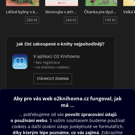
Léčivé byliny v květináči a na zahradě
Skoncujte s artrózou
Čítanka pre dyslektikov
280 Kč
249 Kč
199 Kč
Jak číst zakoupené e-knihy nejpohodlněji?
V aplikaci O2 Knihovna
• bez registrace
• na telefonu i tabletu
STÁHNOUT ZDARMA
Obsah ke stažení
Moje O2 Knihovna