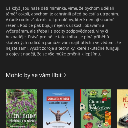
Už když jsou naše děti miminka, víme, že bychom udělali
téměř cokoli, abychom je ochránili před bolestí a utrpením.
V řadě rodin však existují problémy, které nemají snadné
řešení. Rodiče pak bojují nejen s úzkostí, obavami a
vyčerpáním, ale třeba i s pocity zodpovědnosti, viny či
beznaděje. Právě pro ně je tato kniha. Je plná příběhů
skutečných rodičů a pomůže vám najít útěchu ve vědomí, že
nejste sami, využít zdroje a techniky, které skutečně fungují,
a objevit naději, že se vše může změnit k lepšímu.
Mohlo by se vám líbit