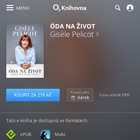
MENU
ÓDA NA ŽIVOT
Gisèle Pelicot
Koupit jako
KOUPIT ZA 279 KČ
Cena včetně DPH
dárek
Tato e-kniha je dostupná ve formátech:
ePUB
Mobi