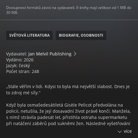
Dostupnost formátů závisí na vydavateli. E-knihy mají velikost od 1 MB do
30 MB.
SVĚTOVÁ LITERATURA
BIOGRAFIE, OSOBNOSTI
Vydavatel:
Jan Melvil Publishing
Vydáno: 2026
Jazyk: český
Počet stran: 248
„Stále věřím v lidi. Kdysi to byla má největší slabost. Dnes je
to zdroj mé síly.“
Když byla osmašedesátiletá Gisèle Pelicot předvolána na
policii, netušila, že její dosavadní život právě končí. Manžela,
s nímž strávila padesát let, přistihla ostraha supermarketu
při natáčení záběrů pod sukněmi žen. Následné vyšetřování
odhalilo zdrcující skutečnost ⁠⁠⁠⁠⁠⁠⁠⁠⁠⁠⁠⁠⁠⁠⁠⁠– Dominique Pelicot své ženě
více
devět let tajně podával omamné látky, v bezvědomí ji