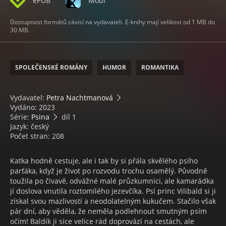
ePUB
Mobi
Dostupnost formátů závisí na vydavateli. E-knihy mají velikost od 1 MB do
30 MB.
SPOLEČENSKÉ ROMÁNY
HUMOR
ROMANTIKA
Vydavatel:
Petra Nachtmanová
Vydáno: 2023
Série:
Psina
díl 1
Jazyk: český
Počet stran: 208
Katka hodně cestuje, ale i tak by si přála skvělého psího
parťáka, když je život po rozvodu trochu osamělý. Původně
toužila po čivavě, odvážné malé průzkumnici, ale kamarádka
jí doslova vnutila roztomilého jezevčíka. Psí princ Vilibald si ji
získal svou mazlivostí a neodolatelným kukučem. Stačilo však
pár dní, aby věděla, že neměla podlehnout smutným psím
očím! Baldík ji sice velice rád doprovází na cestách, ale