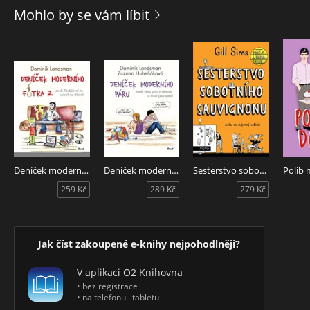
Mohlo by se vám líbit
Deníček moderního fotra 2
Deníček moderního páru
Sesterstvo sobotního sauvignonu
Polib 
259 Kč
289 Kč
279 Kč
Jak číst zakoupené e-knihy nejpohodlněji?
V aplikaci O2 Knihovna
• bez registrace
• na telefonu i tabletu