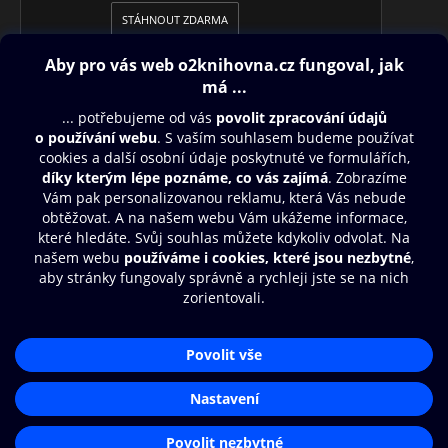
STÁHNOUT ZDARMA
Obsah ke stažení
Moje O2 Knihovna
Další zábava
© O2 Czech Republic a.s.
Nákupní řád
Aplikace O2 Knihovna
Přístupnost
Zásady zpracování osobních údajů
Čti a poslouchej své e-knihy a
audioknihy rychleji a pohodlněji.
Cookies