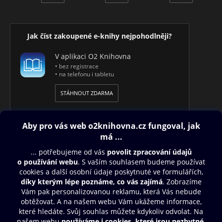
Jak číst zakoupené e-knihy nejpohodlněji?
V aplikaci O2 Knihovna
• bez registrace
• na telefonu i tabletu
STÁHNOUT ZDARMA
Obsah ke stažení
Moje O2 Knihovna
Další zábava