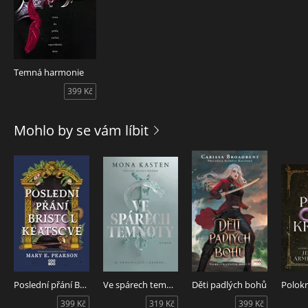
Temná harmonie
399 Kč
Mohlo by se vám líbit
Poslední přání Bristol Keatsové
Ve spárech temnoty
Děti padlých bohů
Polokr
399 Kč
319 Kč
399 Kč