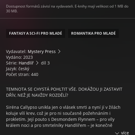
Dostupnost formátů závisí na vydavateli. E-knihy mají velikost od 1 MB do
30 MB.
FANTASY A SCI-FI PRO MLADÉ
ROMANTIKA PRO MLADÉ
Vydavatel:
Mystery Press
Vydáno: 2023
Série:
Handlíř
díl 3
Jazyk: český
Počet stran: 440
TEMNOTA SE CHYSTÁ POHLTIT VŠE. DOKÁŽOU JI ZASTAVIT
DŘÍV, NEŽ JE NAVŽDY ROZDĚLÍ?
Siréna Callypso unikla jen o vlásek smrti a nyní jí v žilách
koluje vílí krev, což je pro ni současně požehnáním i
prokletím. Její pouto s Desmondem Flynnem – pro víly
králem noci a pro smrtelníky Handlířem – je konečně
kompletní a uzdravené. Jenže noční můra zdaleka
více