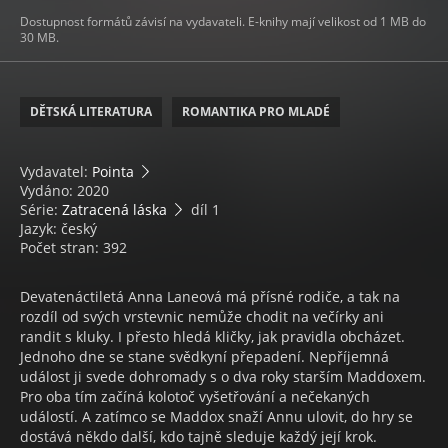
Dostupnost formátů závisí na vydavateli. E-knihy mají velikost od 1 MB do
30 MB.
DĚTSKÁ LITERATURA
ROMANTIKA PRO MLADÉ
Vydavatel:
Pointa
Vydáno: 2020
Série:
Zatracená láska
díl 1
Jazyk: český
Počet stran: 392
Devatenáctiletá Anna Laneová má přísné rodiče, a tak na
rozdíl od svých vrstevnic nemůže chodit na večírky ani
randit s kluky. I přesto hledá kličky, jak pravidla obcházet.
Jednoho dne se stane svědkyní přepadení. Nepříjemná
událost ji svede dohromady s o dva roky starším Maddoxem.
Pro oba tím začíná kolotoč vyšetřování a nečekaných
událostí. A zatímco se Maddox snaží Annu ulovit, do hry se
dostává někdo další, kdo tajně sleduje každý její krok.