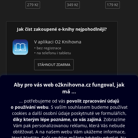
279 Kč
349 Kč
179 Kč
Jak číst zakoupené e-knihy nejpohodlněji?
V aplikaci O2 Knihovna
• bez registrace
• na telefonu i tabletu
STÁHNOUT ZDARMA
Obsah ke stažení
Moje O2 Knihovna
Další zábava