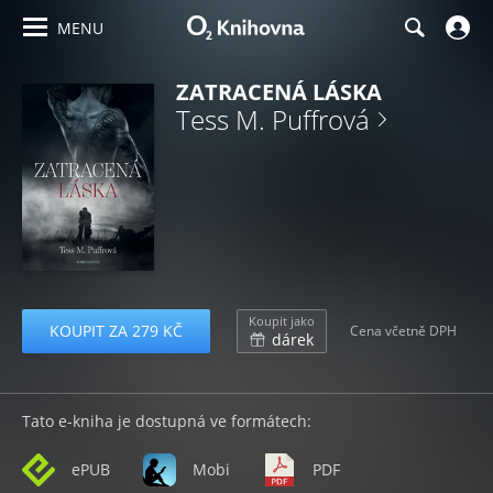
MENU
ZATRACENÁ LÁSKA
Tess M. Puffrová
Koupit jako
KOUPIT ZA 279 KČ
Cena včetně DPH
dárek
Tato e-kniha je dostupná ve formátech:
ePUB
Mobi
PDF