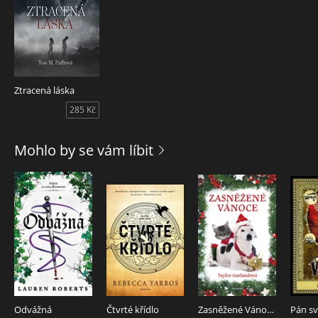
Ztracená láska
285 Kč
Mohlo by se vám líbit
Odvážná
Čtvrté křídlo
Zasněžené Vánoce
Pán sv