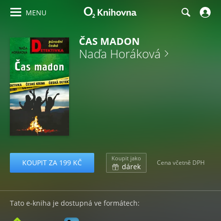
MENU
ČAS MADON
Naďa Horáková
Koupit jako
KOUPIT ZA 199 KČ
Cena včetně DPH
dárek
Tato e-kniha je dostupná ve formátech: