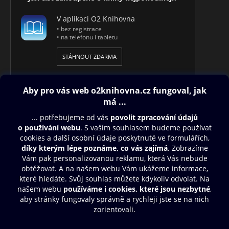
V aplikaci O2 Knihovna
• bez registrace
• na telefonu i tabletu
STÁHNOUT ZDARMA
Obsah ke stažení
Moje O2 Knihovna
Další zábava
© O2 Czech Republic a.s.
Nákupní řád