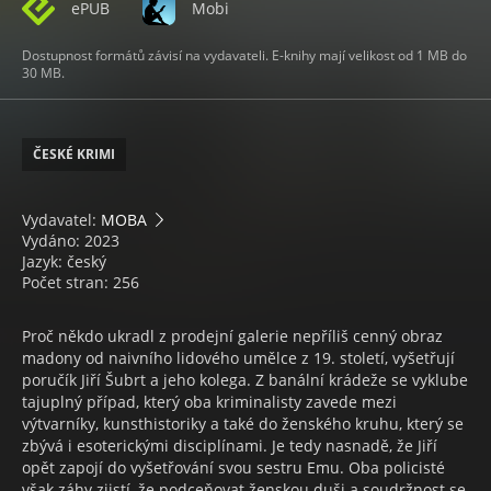
ePUB
Mobi
Dostupnost formátů závisí na vydavateli. E-knihy mají velikost od 1 MB do
30 MB.
ČESKÉ KRIMI
Vydavatel:
MOBA
Vydáno: 2023
Jazyk: český
Počet stran: 256
Proč někdo ukradl z prodejní galerie nepříliš cenný obraz
madony od naivního lidového umělce z 19. století, vyšetřují
poručík Jiří Šubrt a jeho kolega. Z banální krádeže se vyklube
tajuplný případ, který oba kriminalisty zavede mezi
výtvarníky, kunsthistoriky a také do ženského kruhu, který se
zbývá i esoterickými disciplínami. Je tedy nasnadě, že Jiří
opět zapojí do vyšetřování svou sestru Emu. Oba policisté
však záhy zjistí, že podceňovat ženskou duši a soudržnost se