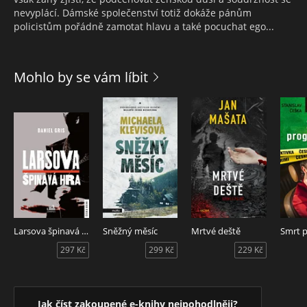
nevyplácí. Dámské společenství totiž dokáže pánům
policistům pořádně zamotat hlavu a také pocuchat ego...
Mohlo by se vám líbit
Larsova špinavá hra
Sněžný měsíc
Mrtvé deště
297 Kč
299 Kč
229 Kč
Jak číst zakoupené e-knihy nejpohodlněji?