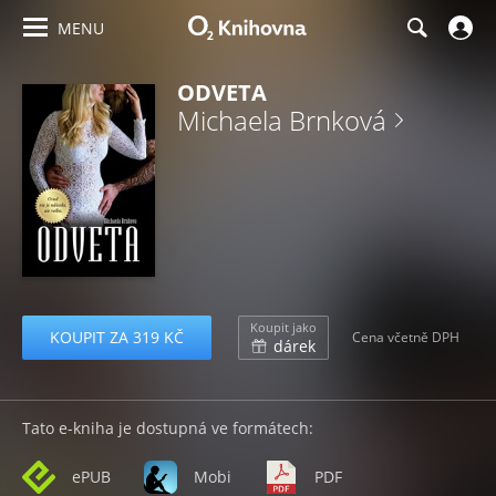
MENU
ODVETA
Michaela Brnková
Koupit jako
KOUPIT ZA 319 KČ
Cena včetně DPH
dárek
Tato e-kniha je dostupná ve formátech:
ePUB
Mobi
PDF