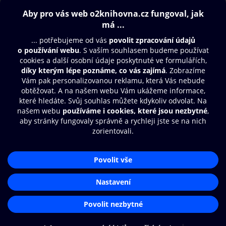
Obsah ke stažení
Moje O2 Knihovna
Další zábava
© O2 Czech Republic a.s.
Nákupní řád
Přístupnost
Aplikace O2 Knihovna
Zásady zpracování osobních údajů
Čti a poslouchej své e-knihy a
Cookies
audioknihy rychleji a pohodlněji.
Nastavení cookies
STÁHNOUT