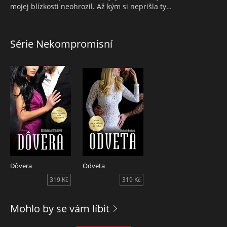
mojej blízkosti neohrozil. Až kým si neprišla ty…
Série Nekompromisní
Dôvera
Odveta
319 Kč
319 Kč
Mohlo by se vám líbit