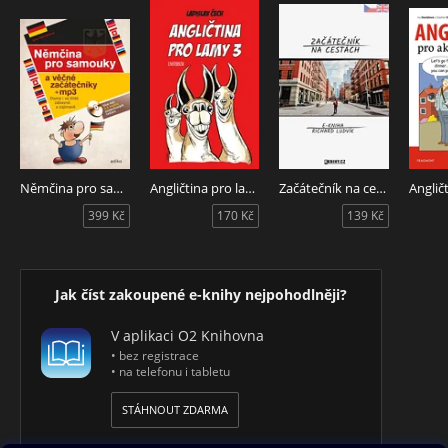
Němčina pro samouky a věčné začátečníky
Angličtina pro lamy 3
Začátečník na cestách
399 Kč
170 Kč
139 Kč
Jak číst zakoupené e-knihy nejpohodlněji?
V aplikaci O2 Knihovna
• bez registrace
• na telefonu i tabletu
STÁHNOUT ZDARMA