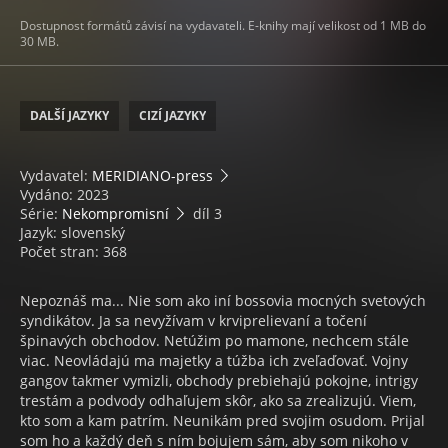
Dostupnost formátů závisí na vydavateli. E-knihy mají velikost od 1 MB do
30 MB.
DALŠÍ JAZYKY
CIZÍ JAZYKY
Vydavatel:
MERIDIANO-press
Vydáno: 2023
Série:
Nekompromisní
díl 3
Jazyk: slovenský
Počet stran: 368
Nepoznáš ma... Nie som ako iní bossovia mocných svetových
syndikátov. Ja sa nevyžívam v krviprelievaní a točení
špinavých obchodov. Netúžim po mamone, nechcem stále
viac. Neovládajú ma majetky a túžba ich zveľaďovať. Vojny
gangov takmer vymizli, obchody prebiehajú pokojne, intrigy
trestám a podvody odhaľujem skôr, ako sa zrealizujú. Viem,
kto som a kam patrím. Neunikám pred svojim osudom. Prijal
som ho a každý deň s ním bojujem sám, aby som nikoho v