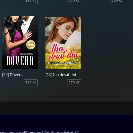
339 Kč
219 Kč
299 Kč
[SK]
Dôvera
[SK]
Iba desať dní
319 Kč
279 Kč