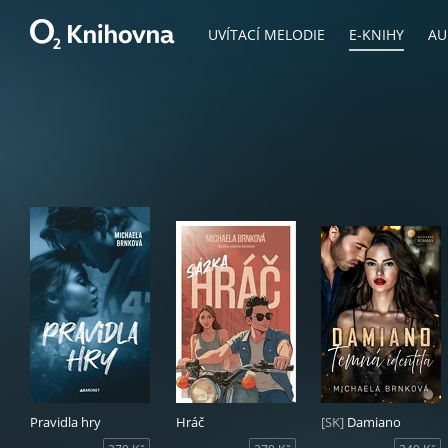
UVÍTACÍ MELODIE
E-KNIHY
AU
Pravidla hry
Hráč
[SK]
Damiano