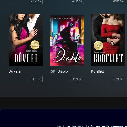
279 Kč
279 Kč
349 Kč
Důvěra
[SK]
Diablo
Konflikt
319 Kč
319 Kč
279 Kč
Obsah ke stažení
Moje O2 Knih
Uvítací melodie
Přihlásit se
Aplikace a hry