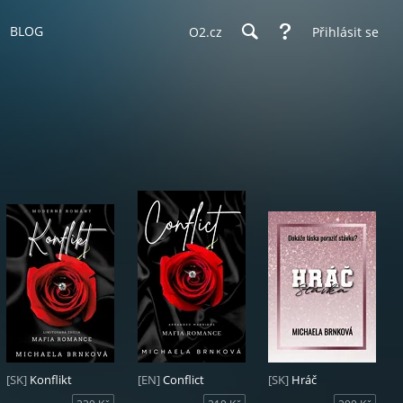
BLOG
O2.cz
Přihlásit se
[SK]
Konflikt
[EN]
Conflict
[SK]
Hráč