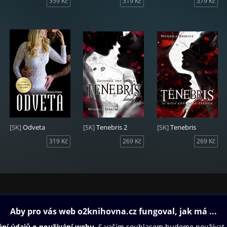
359 Kč
319 Kč
379 Kč
[SK]
Odveta
[SK]
Tenebris 2
[SK]
Tenebris
319 Kč
269 Kč
269 Kč
ovna
Další zábava
Oneplay