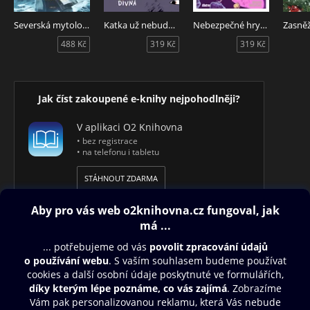
Severská mytologie
Katka už nebude divná
Nebezpečné hry staré Jeremiášky
488 Kč
319 Kč
319 Kč
Jak číst zakoupené e-knihy nejpohodlněji?
V aplikaci O2 Knihovna
• bez registrace
• na telefonu i tabletu
STÁHNOUT ZDARMA
Obsah ke stažení
Moje O2 Knihovna