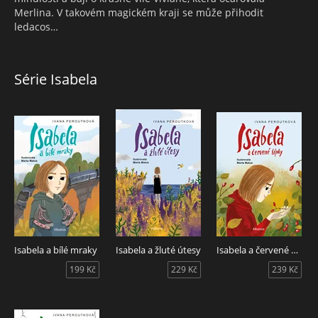
Merlina. V takovém magickém kraji se může přihodit
ledacos…
Série Isabela
Isabela a bílé mraky
Isabela a žluté útesy
Isabela a červené šípky
199 Kč
229 Kč
239 Kč