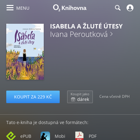
MENU
ISABELA A ŽLUTÉ ÚTESY
Ivana Peroutková
Koupit jako
KOUPIT ZA 229 KČ
Cena včetně DPH
dárek
Tato e-kniha je dostupná ve formátech:
ePUB
Mobi
PDF