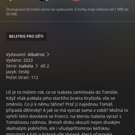
Dostupnost formátů závisí na vydavateli. E-knihy mají velikost od 1 MB do
30 MB.
BELETRIE PRO DĚTI
Vydavatel:
Albatros
Vydáno: 2023
Série:
Isabela
díl 2
Jazyk: český
Počet stran: 112
Už je to málem rok, co se Isabela zamilovala do Tomáše.
Když však potkala jeho staršího bratra Kryštofa, vše se
změnilo. Co ji k němu táhne? Proč jí najednou Tomáš
připadá dětinský? A jak se má vyznat sama v sobě? Možná to
vyřeší letní dovolená ve Francii, na kterou Isabela vyrazí s
Tomášovou rodinou. Bretaň dívku okouzlí nejen divokým
skalnatým pobřežím, ale i všudypřítomnou keltskou
minulostí a bájí o krásné víle Vivianě, která očarovala