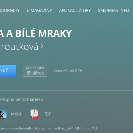
DIOKNIHY
E-MAGAZÍNY
APLIKACE A HRY
SMS/MMS INFO
A A BÍLÉ MRAKY
eroutková
Koupit jako
9 KČ
Cena včetně DPH
dárek
ostupná ve formátech:
Mobi
PDF
visí na vydavateli. E-knihy mají velikost od 1 MB do 30 MB.