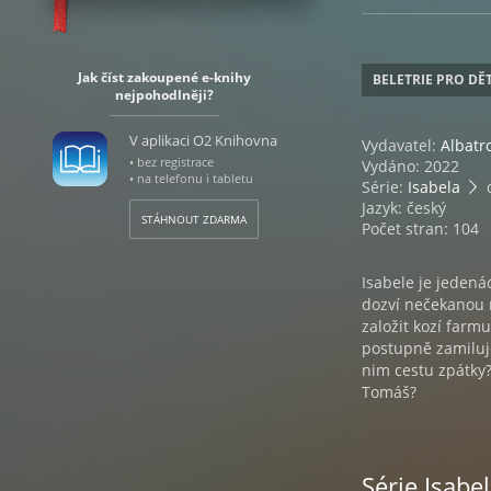
Jak číst zakoupené e-knihy
BELETRIE PRO DĚT
nejpohodlněji?
V aplikaci O2 Knihovna
Vydavatel:
Albatr
• bez registrace
Vydáno: 2022
• na telefonu i tabletu
Série:
Isabela
d
Jazyk: český
STÁHNOUT ZDARMA
Počet stran: 104
Isabele je jedená
dozví nečekanou 
založit kozí farmu
postupně zamiluje
nim cestu zpátky? 
Tomáš?
Série Isabe