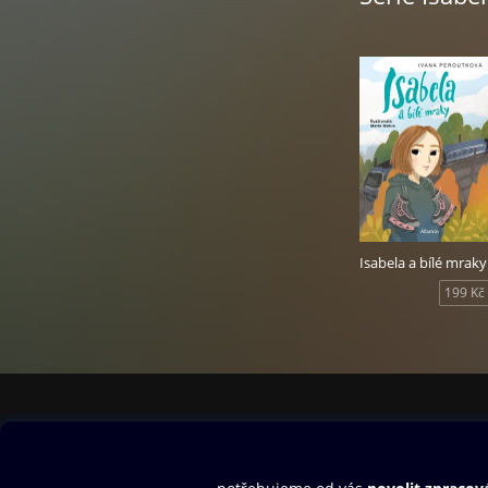
Isabela a bílé mraky
199 Kč
Obsah ke stažení
Moje O2 Knih
Uvítací melodie
Přihlásit se
Aplikace a hry