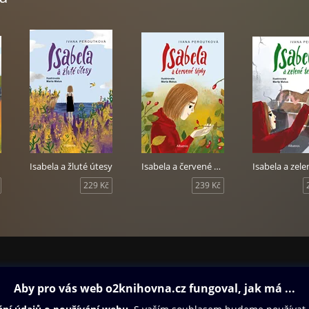
Isabela a žluté útesy
Isabela a červené šípky
229 Kč
239 Kč
ovna
Další zábava
Oneplay