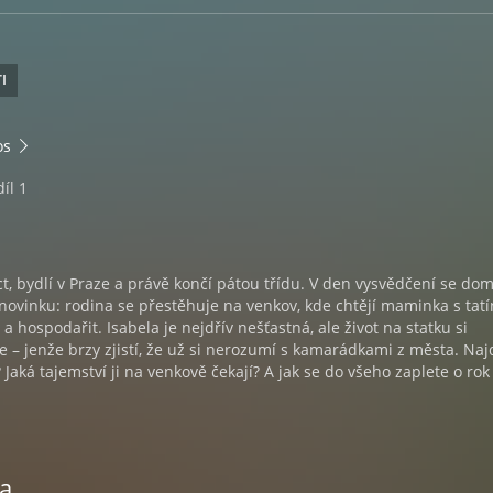
I
os
íl 1
ct, bydlí v Praze a právě končí pátou třídu. V den vysvědčení se do
novinku: rodina se přestěhuje na venkov, kde chtějí maminka s tat
 a hospodařit. Isabela je nejdřív nešťastná, ale život na statku si
 – jenže brzy zjistí, že už si nerozumí s kamarádkami z města. Naj
Jaká tajemství ji na venkově čekají? A jak se do všeho zaplete o rok 
la