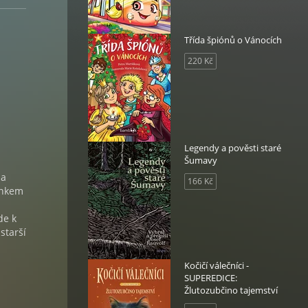
Třída špiónů o Vánocích
220 Kč
Legendy a pověsti staré
Šumavy
ma
166 Kč
ínkem
de k
starší
Kočičí válečníci -
SUPEREDICE:
Žlutozubčino tajemství