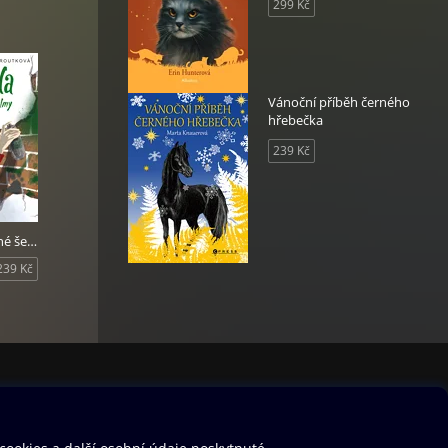
299 Kč
Vánoční příběh černého
hřebečka
239 Kč
Isabela a zelené šelmy
239 Kč