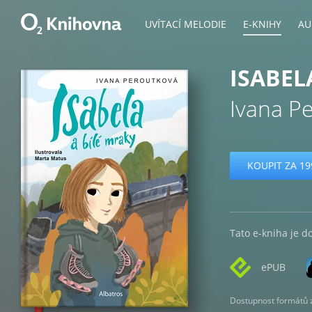
UVÍTACÍ MELODIE
E-KNIHY
AU
ISABEL
Ivana P
KOUPIT ZA 19
Tato e-kniha je d
ePUB
Dostupnost formátů zá