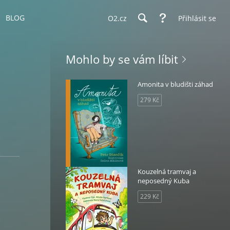
BLOG
O2.cz
Přihlásit se
Mohlo by se vám líbit
Amonita v bludišti záhad
279 Kč
Kouzelná tramvaj a
neposedný Kuba
229 Kč