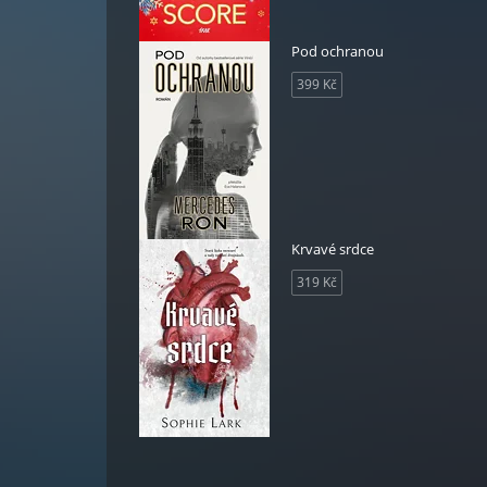
Pod ochranou
399 Kč
Krvavé srdce
319 Kč