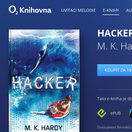
UVÍTACÍ MELODIE
E-KNIHY
AU
HACKE
M. K. H
KOUPIT ZA 14
Tato e-kniha je d
ePUB
Dostupnost formátů zá