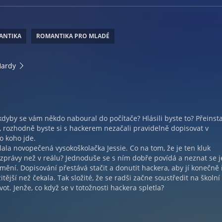
ANTIKA
ROMANTIKA PRO MLADÉ
Hardy
 kdyby se vám někdo naboural do počítače? Hlásili byste to? Přeinsta
, rozhodně byste si s hackerem nezačali pravidelně dopisovat v
o koho jde.
lala novopečená vysokoškolačka Jessie. Co na tom, že je ten kluk
 zprávy než v reálu? Jednoduše se s ním dobře povídá a neznat se j
změní. Dopisování přestává stačit a donutit hackera, aby jí konečně ř
žitější než čekala. Tak složité, že se radši začne soustředit na školní
vot. Jenže, co když se v totožnosti hackera spletla?