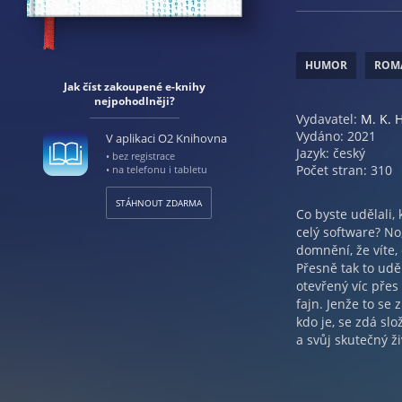
HUMOR
ROM
Jak číst zakoupené e-knihy
nejpohodlněji?
Vydavatel:
M. K. 
Vydáno: 2021
V aplikaci O2 Knihovna
Jazyk: český
• bez registrace
Počet stran: 310
• na telefonu i tabletu
STÁHNOUT ZDARMA
Co byste udělali,
celý software? No
domnění, že víte, 
Přesně tak to udě
otevřený víc přes
fajn. Jenže to se 
kdo je, se zdá slo
a svůj skutečný ži