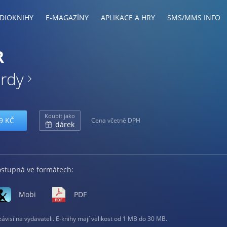
DIOKNIHY
E-MAGAZÍNY
APLIKACE A HRY
SMS/MMS INFO
R
ardy
Koupit jako
9 KČ
Cena včetně DPH
dárek
ostupná ve formátech:
Mobi
PDF
visí na vydavateli. E-knihy mají velikost od 1 MB do 30 MB.