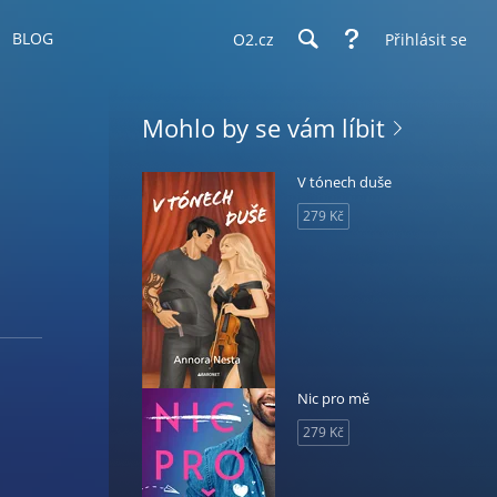
BLOG
O2.cz
Přihlásit se
Mohlo by se vám líbit
V tónech duše
279 Kč
Nic pro mě
279 Kč