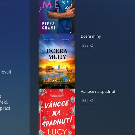
Dcera mlhy
399 Kč
lovali
Vánoce na spadnutí
e
339 Kč
ekl,
 praxi