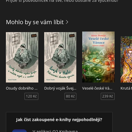
Přijde si podvodníček na své, nebo dostane za vyučenou?
Mohlo by se vám líbit
Osudy dobrého vojáka Švejka v ruském zajetí a v revoluci
Dobrý voják Švejk v Haliči
Veselé české Vánoce
Krutá 
120 Kč
80 Kč
239 Kč
Jak číst zakoupené e-knihy nejpohodlněji?
V aplikaci O2 Knihovna