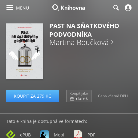
MENU
PAST NA SŇATKOVÉHO
PODVODNÍKA
Martina Boučková
Koupit jako
KOUPIT ZA 279 KČ
Cena včetně DPH
dárek
Tato e-kniha je dostupná ve formátech:
ePUB
Mobi
PDF