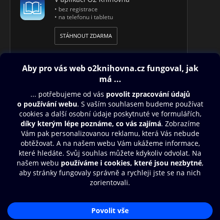
• bez registrace
• na telefonu i tabletu
STÁHNOUT ZDARMA
Obsah ke stažení
Moje O2 Knihovna
Další zábava
© O2 Czech Republic a.s.
Nákupní řád
Přístupnost
Aplikace O2 Knihovna