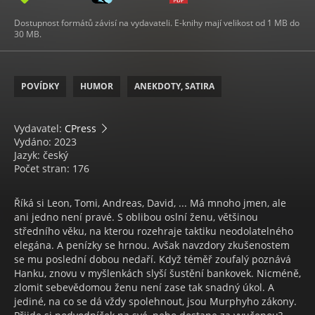
Dostupnost formátů závisí na vydavateli. E-knihy mají velikost od 1 MB do
30 MB.
POVÍDKY
HUMOR
ANEKDOTY, SATIRA
Vydavatel:
CPress
Vydáno: 2023
Jazyk: český
Počet stran: 176
Říká si Leon, Tomi, Andreas, David, ... Má mnoho jmen, ale
ani jedno není pravé. S oblibou oslní ženu, většinou
středního věku, na kterou rozehraje taktiku neodolatelného
elegána. A penízky se hrnou. Avšak navzdory zkušenostem
se mu poslední dobou nedaří. Když téměř zoufalý poznává
Hanku, znovu v myšlenkách slyší šustění bankovek. Nicméně,
zlomit sebevědomou ženu není zase tak snadný úkol. A
jediné, na co se dá vždy spolehnout, jsou Murphyho zákony.