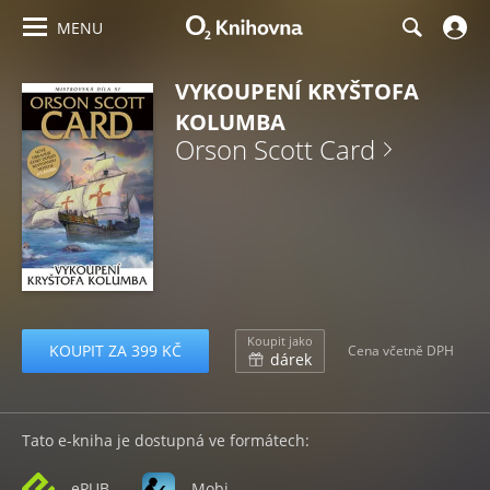
MENU
VYKOUPENÍ KRYŠTOFA
KOLUMBA
Orson Scott Card
Koupit jako
KOUPIT ZA 399 KČ
Cena včetně DPH
dárek
Tato e-kniha je dostupná ve formátech:
ePUB
Mobi