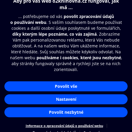
Obsah ke stažení
Moje O2 Knihovna
Další zábava
© O2 Czech Republic a.s.
Nákupní řád
Aplikace O2 Knihovna
Přístupnost
Zásady zpracování osobních údajů
Čti a poslouchej své e-knihy a
audioknihy rychleji a pohodlněji.
Cookies
Nastavení cookies
STÁHNOUT