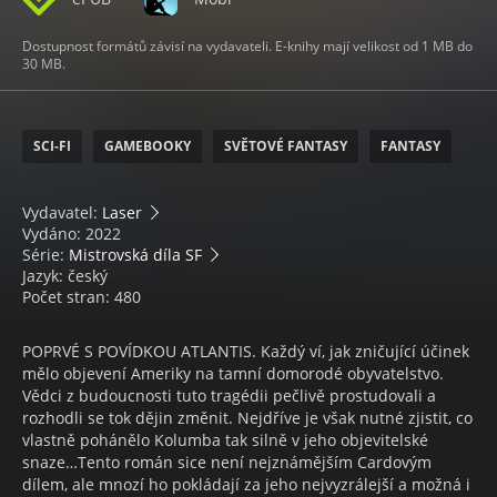
Dostupnost formátů závisí na vydavateli. E-knihy mají velikost od 1 MB do
30 MB.
SCI-FI
GAMEBOOKY
SVĚTOVÉ FANTASY
FANTASY
Vydavatel:
Laser
Vydáno: 2022
Série:
Mistrovská díla SF
Jazyk: český
Počet stran: 480
POPRVÉ S POVÍDKOU ATLANTIS. Každý ví, jak zničující účinek
mělo objevení Ameriky na tamní domorodé obyvatelstvo.
Vědci z budoucnosti tuto tragédii pečlivě prostudovali a
rozhodli se tok dějin změnit. Nejdříve je však nutné zjistit, co
vlastně pohánělo Kolumba tak silně v jeho objevitelské
snaze…Tento román sice není nejznámějším Cardovým
dílem, ale mnozí ho pokládají za jeho nejvyzrálejší a možná i