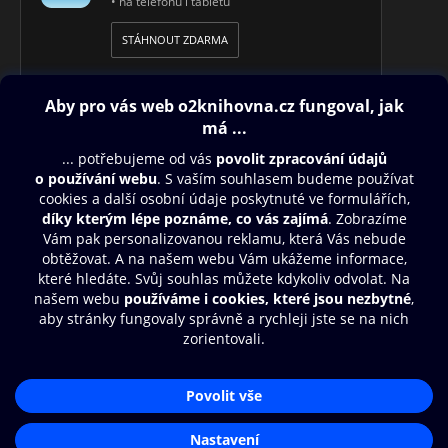
• na telefonu i tabletu
STÁHNOUT ZDARMA
Obsah ke stažení
Moje O2 Knihovna
Další zábava
© O2 Czech Republic a.s.
Nákupní řád
Přístupnost
Aplikace O2 Knihovna
Zásady zpracování osobních údajů
Čti a poslouchej své e-knihy a
Cookies