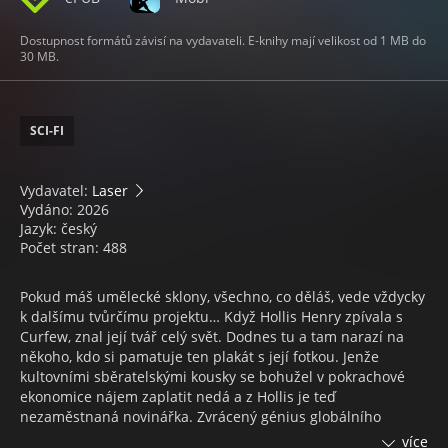
Dostupnost formátů závisí na vydavateli. E-knihy mají velikost od 1 MB do
30 MB.
SCI-FI
Vydavatel:
Laser
Vydáno: 2026
Jazyk: český
Počet stran: 488
Pokud máš umělecké sklony, všechno, co děláš, vede vždycky
k dalšímu tvůrčímu projektu… Když Hollis Henry zpívala s
Curfew, znal její tvář celý svět. Dodnes tu a tam narazí na
někoho, kdo si pamatuje ten plakát s její fotkou. Jenže
kultovními sběratelskými kousky se bohužel v pokrachové
ekonomice nájem zaplatit nedá a z Hollis je teď
nezaměstnaná novinářka. Zvrácený génius globálního
marketingu Hubertus Bigend je tím posledním, pro koho by
více