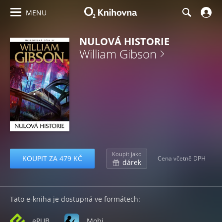
MENU
NULOVÁ HISTORIE
William Gibson
Koupit jako
KOUPIT ZA 479 KČ
Cena včetně DPH
dárek
Tato e-kniha je dostupná ve formátech:
ePUB
Mobi