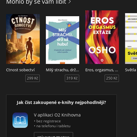
Mohlo by se vám líbit
Ctnost sobectví
Milý strachu, drž už hubu!
Eros, orgasmus, extáze
Světla
299 Kč
319 Kč
250 Kč
Jak číst zakoupené e-knihy nejpohodlněji?
V aplikaci O2 Knihovna
• bez registrace
• na telefonu i tabletu