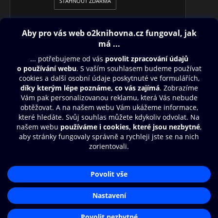
STÁHNOUT ZDARMA
Obsah ke stažení
Moje O2 Knihovna
Další zábava
© O2 Czech Republic a.s.
Nákupní řád
Přístupnost
Aplikace O2 Knihovna
Zásady zpracování osobních údajů
Čti a poslouchej své e-knihy a
Cookies
audioknihy rychleji a pohodlněji.
Nastavení cookies