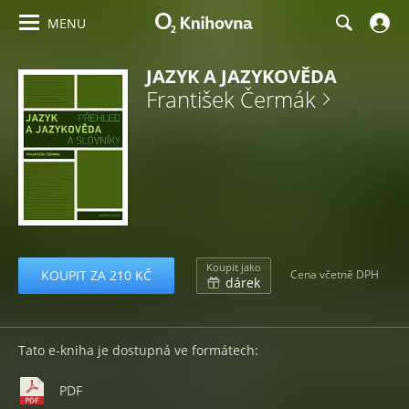
MENU
JAZYK A JAZYKOVĚDA
František Čermák
Koupit jako
KOUPIT ZA 210 KČ
Cena včetně DPH
dárek
Tato e-kniha je dostupná ve formátech:
PDF