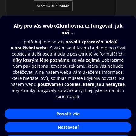
STÁHNOUT ZDARMA
Obsah ke stažení
Moje O2 Knihovna
Další zábava
© O2 Czech Republic a.s.
Nákupní řád
Přístupnost
Aplikace O2 Knihovna
Zásady zpracování osobních údajů
Čti a poslouchej své e-knihy a
Cookies
audioknihy rychleji a pohodlněji.