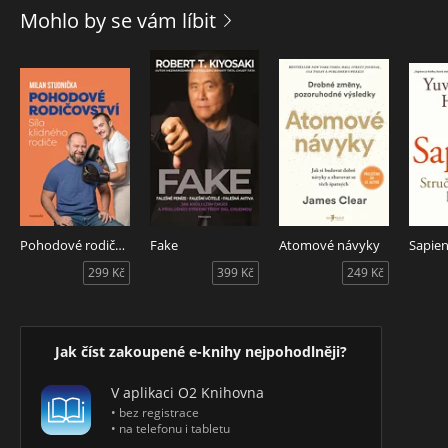
Mohlo by se vám líbit
Pohodové rodičovství: síla klidného rodiče
Fake
Atomové návyky
Sapie
299 Kč
399 Kč
249 Kč
Jak číst zakoupené e-knihy nejpohodlněji?
V aplikaci O2 Knihovna
• bez registrace
• na telefonu i tabletu