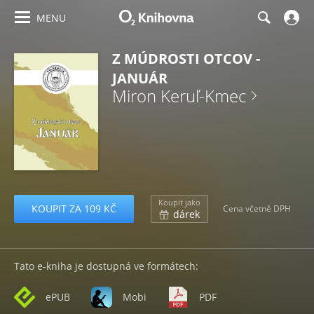
MENU
Z MÚDROSTI OTCOV -
JANUÁR
Miron Keruľ-Kmec
Koupit jako
KOUPIT ZA 109 KČ
Cena včetně DPH
dárek
Tato e-kniha je dostupná ve formátech:
ePUB
Mobi
PDF