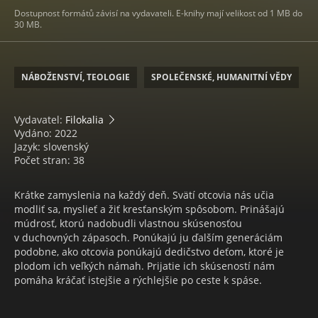
Dostupnost formátů závisí na vydavateli. E-knihy mají velikost od 1 MB do
30 MB.
NÁBOŽENSTVÍ, TEOLOGIE
SPOLEČENSKÉ, HUMANITNÍ VĚDY
Vydavatel:
Filokalia
Vydáno: 2022
Jazyk: slovenský
Počet stran: 38
Krátke zamyslenia na každý deň. Svätí otcovia nás učia
modliť sa, myslieť a žiť kresťanským spôsobom. Prinášajú
múdrosť, ktorú nadobudli vlastnou skúsenosťou
v duchovných zápasoch. Ponúkajú ju ďalším generáciám
podobne, ako otcovia ponúkajú dedičstvo deťom, ktoré je
plodom ich veľkých námah. Prijatie ich skúseností nám
pomáha kráčať istejšie a rýchlejšie po ceste k spáse.