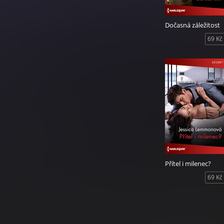
Dočasná záležitost
69 Kč
Přítel i milenec?
69 Kč