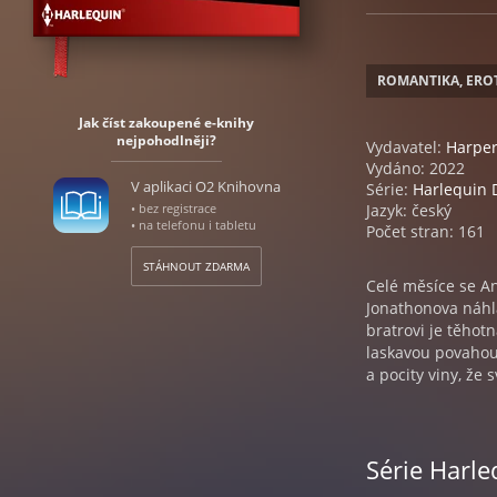
ROMANTIKA, ERO
Jak číst zakoupené e-knihy
nejpohodlněji?
Vydavatel:
Harper
Vydáno: 2022
V aplikaci O2 Knihovna
Série:
Harlequin 
• bez registrace
Jazyk: český
• na telefonu i tabletu
Počet stran: 161
STÁHNOUT ZDARMA
Celé měsíce se An
Jonathonova náhlá
bratrovi je těhot
laskavou povahou.
a pocity viny, že 
Série Harle