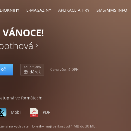
DIOKNIHY
E-MAGAZÍNY
APLIKACE A HRY
SMS/MMS INFO
 VÁNOCE!
oothová
Koupit jako
 KČ
Cena včetně DPH
dárek
ostupná ve formátech:
Mobi
PDF
visí na vydavateli. E-knihy mají velikost od 1 MB do 30 MB.