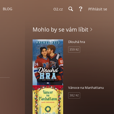
BLOG
O2.cz
Přihlásit se
Mohlo by se vám líbit
Dlouhá hra
359 Kč
Vánoce na Manhattanu
382 Kč