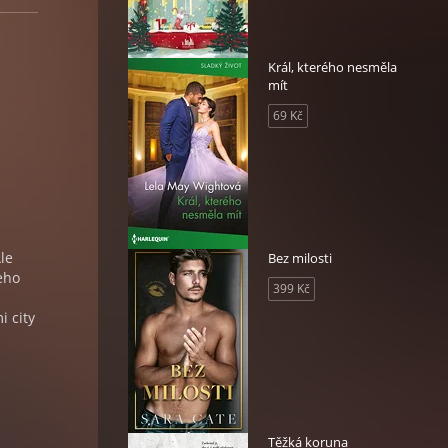
Král, kterého nesměla
mít
69 Kč
le
Bez milosti
eho
399 Kč
i city
Těžká koruna