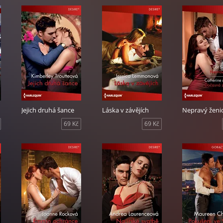
Jejich druhá šance
Láska v závějích
Nepravý ženi
69 Kč
69 Kč