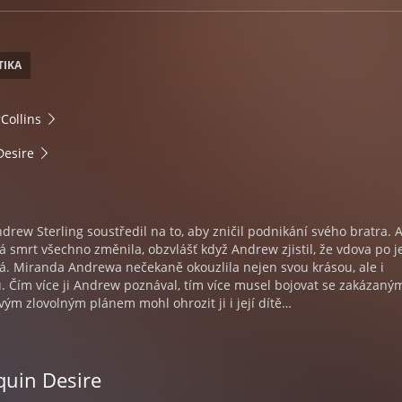
TIKA
Collins
Desire
drew Sterling soustředil na to, aby zničil podnikání svého bratra. A
 smrt všechno změnila, obzvlášť když Andrew zjistil, že vdova po j
ná. Miranda Andrewa nečekaně okouzlila nejen svou krásou, ale i
 Čím více ji Andrew poznával, tím více musel bojovat se zakázaným
svým zlovolným plánem mohl ohrozit ji i její dítě…
quin Desire