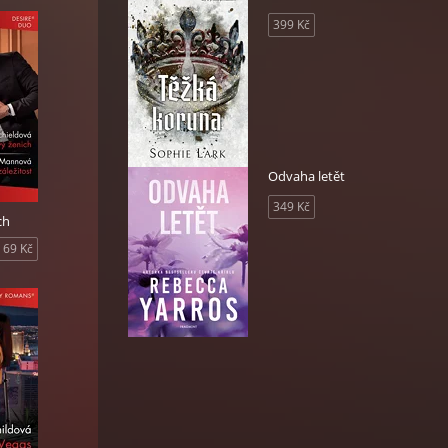
399 Kč
Odvaha letět
349 Kč
ch
69 Kč