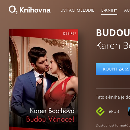
UVÍTACÍ MELODIE
E-KNIHY
AU
BUDOU
Karen B
KOUPIT ZA 69
Tato e-kniha je d
ePUB
Dostupnost formátů zá