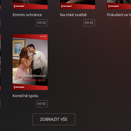
Emmin ochránce
Na irské svatbě
Pokušení ve 
69 Kč
69 Kč
Konečně spolu
69 Kč
ZOBRAZIT VŠE