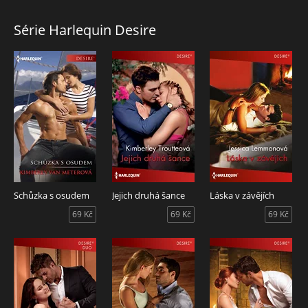
Série Harlequin Desire
Schůzka s osudem
Jejich druhá šance
Láska v závějích
69 Kč
69 Kč
69 Kč