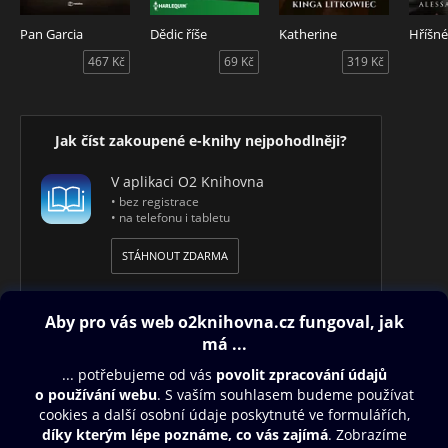
Pan Garcia
Dědic říše
Katherine
Hříšné
467 Kč
69 Kč
319 Kč
Jak číst zakoupené e-knihy nejpohodlněji?
V aplikaci O2 Knihovna
• bez registrace
• na telefonu i tabletu
STÁHNOUT ZDARMA
Obsah ke stažení
Moje O2 Knihovna