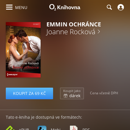
MENU
EMMIN OCHRÁNCE
Joanne Rocková
Koupit jako
KOUPIT ZA 69 KČ
Cena včetně DPH
dárek
Tato e-kniha je dostupná ve formátech:
ePUB
Mobi
PDF