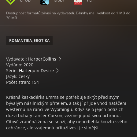
Dostupnost formátů závisí na vydavateli. E-knihy mají velikost od 1 MB do
30 MB.
ROMANTIKA, EROTIKA
Vydavatel:
HarperCollins
Vydáno: 2020
Série:
Harlequin Desire
Jazyk: český
Počet stran: 154
Krásná kaskadérka Emma se potřebuje skrýt před svým
bývalým násilnickým přítelem, a tak jí přijde vhod natáčení
westernu na ranči ve Wyomingu. Když se o jejích potížích
dozví bohatý rančer Carson, vezme ji pod svou ochranu.
Citově zraněná žena se snaží, aby nepodlehla kouzlu svého
ochránce, ale vzájemná přitažlivost je silnější…