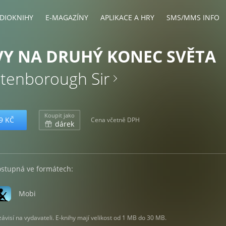
DIOKNIHY
E-MAGAZÍNY
APLIKACE A HRY
SMS/MMS INFO
Y NA DRUHÝ KONEC SVĚTA
ttenborough Sir
Koupit jako
9 KČ
Cena včetně DPH
dárek
ostupná ve formátech:
Mobi
visí na vydavateli. E-knihy mají velikost od 1 MB do 30 MB.