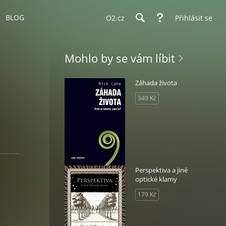
BLOG
O2.cz
Přihlásit se
Mohlo by se vám líbit
Záhada života
349 Kč
Perspektiva a jiné
optické klamy
179 Kč