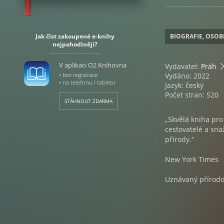
Jak číst zakoupené e-knihy
BIOGRAFIE, OSOB
nejpohodlněji?
V aplikaci O2 Knihovna
Vydavatel:
Práh
• bez registrace
Vydáno: 2022
• na telefonu i tabletu
Jazyk: český
Počet stran: 520
STÁHNOUT ZDARMA
„Skvělá kniha pro
cestovatelé a sna
přírody.“
New York Times
Uznávaný přírodo
cestách do nezn
Po úspěšných výpr
dvorním kamerama