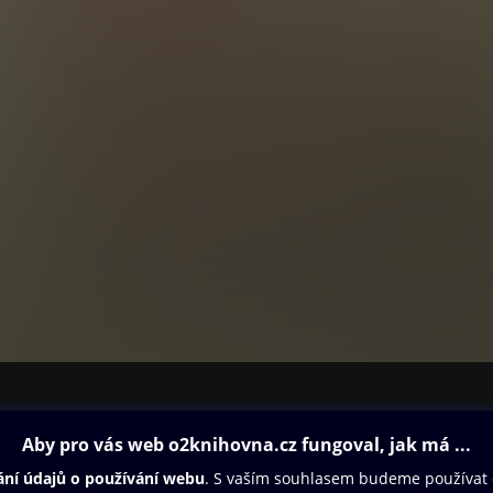
a. Na Madagaskaru, Nové Guineji, tichomořských ostrovech i v
ním teritoriu natáčeli divoká zvířata i původní obyvatele, jejichž zv
ou) pro naprostou většinu lidí na Západě zcela neznámé.
ost sledovali domorodé rituály, jež daly vzniknout bungee jumping
ní Evropané stali svědky královského obřadu pití kavy a v australs
u objevovali prastaré skalní malby. Při svých výpravách Attenborou
li mnoho nádherných tvorů od rajek přes chameleony po sifaky v j
ředí.
druhý konec světa vypráví David Attenborough svým nezaměniteln
ipným a vřelým způsobem o mimořádných dobrodružstvích, jež zažil
nějšími lidmi a zvířaty na světě.
orough má za sebou bezmála sedmdesátiletou kariéru televizního
ularizátora přírody. K jeho přelomovým snímkům natočeným pod záš
a Zemi (1979), Zázraky života (1990), Modrá planeta (2001), či Zázrač
Patří k předním světovým osobnostem, které upozorňují na úpadek
 na Zemi a usilují o ochranu druhů. Celosvětově se prodalo přes m
ovna
Další zábava
Oneplay
ou fotografickou přílohu.