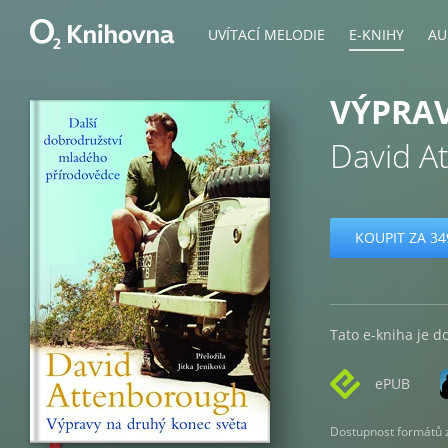
UVÍTACÍ MELODIE
E-KNIHY
AU
VÝPRAV
David A
KOUPIT ZA 34
Tato e-kniha je d
ePUB
Dostupnost formátů zá