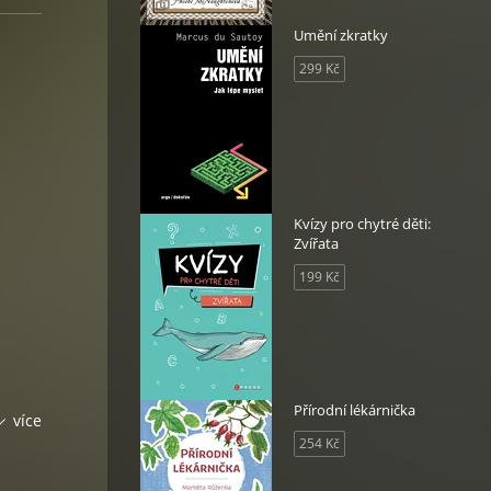
Umění zkratky
299 Kč
Kvízy pro chytré děti:
Zvířata
199 Kč
Přírodní lékárnička
více
254 Kč
ým
a na