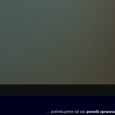
druhý konec svět
australském Sever
byly (a dodnes js
Na ostrově Pentec
Tonze se jako prv
Severním teritori
Lagusem obdivova
přirozeném prost
Ve Výpravách na 
okouzlujícím, vt
těmi nejpozoruhod
Sir David Attenb
publicisty a pop
BBC patří Život n
planeta (2006). 
druhové pestrosti
Obsah ke stažení
Moje O2 Knih
výtisků jeho knih.
Uvítací melodie
Přihlásit se
Aplikace a hry
Doplněno o bohat