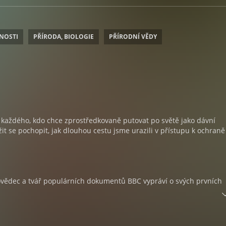
NOSTI
PŘÍRODA, BIOLOGIE
PŘÍRODNÍ VĚDY
 každého, kdo chce zprostředkovaně putovat po světě jako dávní
žit se pochopit, jak dlouhou cestu jsme urazili v přístupu k ochraně
vědec a tvář populárních dokumentů BBC vypráví o svých prvních
áma za neprostupnou panenskou divočinou
avách do Afriky a Jižní Ameriky zamířili David Attenborough se sv
nem Charlesem Lagusem na konci 50. let minulého století doslov