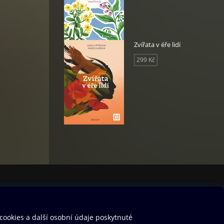
yky
Zvířata v éře lidí
u, na
kém
299 Kč
gh s
ejich
ě
 s
titou
ná
ilion