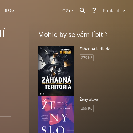
BLOG
O2.cz
Přihlásit se
Í
Mohlo by se vám líbit
Záhadná teritoria
279 Kč
Ženy slova
299 Kč