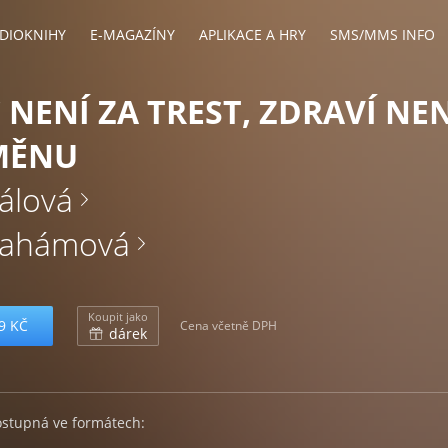
DIOKNIHY
E-MAGAZÍNY
APLIKACE A HRY
SMS/MMS INFO
NENÍ ZA TREST, ZDRAVÍ NEN
MĚNU
álová
brahámová
Koupit jako
9 KČ
Cena včetně DPH
dárek
ostupná ve formátech: