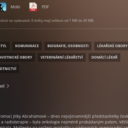
Mobi
PDF
visí na vydavateli. E-knihy mají velikost od 1 MB do 30 MB.
STYL
KOMUNIKACE
BIOGRAFIE, OSOBNOSTI
LÉKAŘSKÉ OBORY
AVOTNICKÉ OBORY
VETERINÁRNÍ LÉKAŘSTVÍ
DOMÁCÍ LÉKAŘ
OTNICTVÍ
rad
romoci Jitky Abrahámové – dnes nejvýznamnější představitelky čes
ie a radioterapie – byla onkologie nejméně probádaným polem. Větš
mírala. Myšlenka na snížení mortality u nádorových onemocnění se