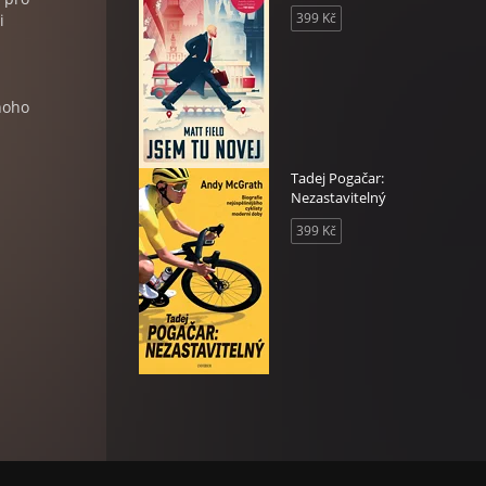
399 Kč
i
noho
Tadej Pogačar:
Nezastavitelný
399 Kč