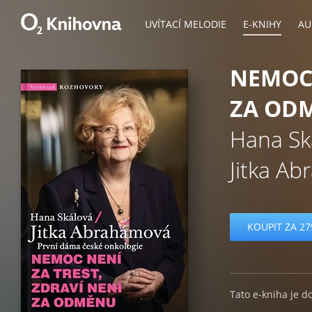
UVÍTACÍ MELODIE
E-KNIHY
AU
NEMOC 
ZA OD
Hana Sk
Jitka A
KOUPIT ZA 27
Tato e-kniha je d