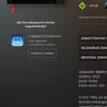
ePUB
Dostupnost formátů zá
Jak číst zakoupené e-knihy
nejpohodlněji?
V aplikaci O2 Knihovna
ZDRAVÝ ŽIVOTNÍ 
• bez registrace
• na telefonu i tabletu
NELÉKAŘSKÉ ZDR
STÁHNOUT ZDARMA
MEDICÍNA, ZDRAV
Vydavatel:
Vyšeh
Vydáno: 2022
Jazyk: český
Počet stran: 320
V roce 1966, po p
klinické onkolog
pacientů tehdy u