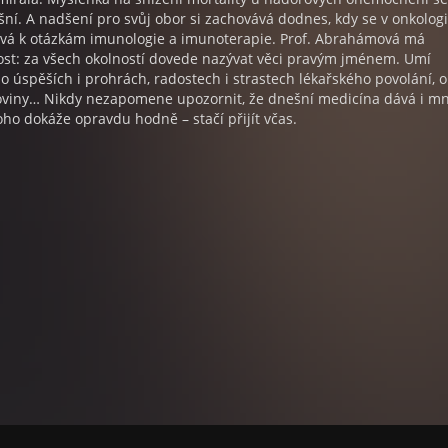
ášní. A nadšení pro svůj obor si zachovává dodnes, kdy se v onkologi
vá k otázkám imunologie a imunoterapie. Prof. Abrahámová má
st: za všech okolností dovede nazývat věci pravým jménem. Umí
o úspěších i prohrách, radostech i strastech lékařského povolání, o
akoviny… Nikdy nezapomene upozornit, že dnešní medicína dává i m
oho dokáže opravdu hodně – stačí přijít včas.