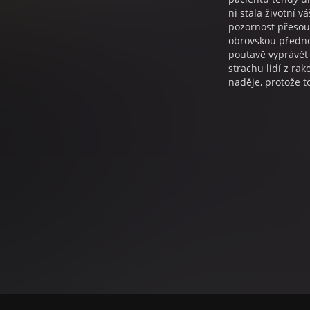
ni stala životní v
pozornost přesou
obrovskou předno
poutavě vyprávět 
strachu lidí z r
naděje, protože t