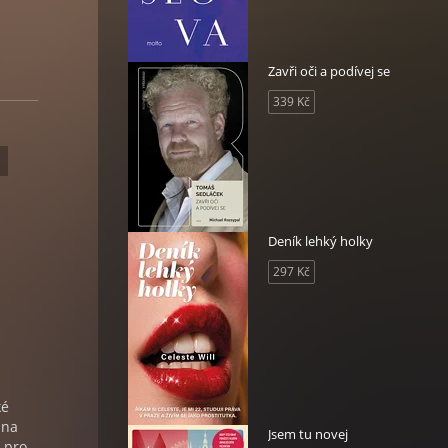
Zavři oči a podívej se
339 Kč
Deník lehký holky
297 Kč
ké
ina
Jsem tu novej
 pro