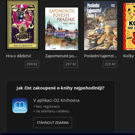
Hra o dědictví
Zapomenuté pověsti pražské pro děti
Poslední tajemství Jana T.
399 Kč
297 Kč
329 Kč
Jak číst zakoupené e-knihy nejpohodlněji?
V aplikaci O2 Knihovna
• bez registrace
• na telefonu i tabletu
STÁHNOUT ZDARMA