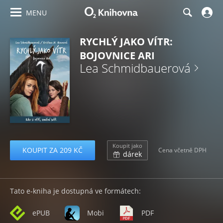
MENU
RYCHLÝ JAKO VÍTR:
BOJOVNICE ARI
Lea Schmidbauerová
Koupit jako
KOUPIT ZA 209 KČ
Cena včetně DPH
dárek
Tato e-kniha je dostupná ve formátech:
ePUB
Mobi
PDF