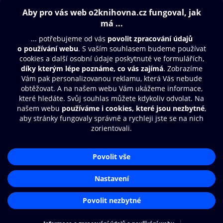
Obsah ke stažení
Moje O2 Knihovna
Další zábava
© O2 Czech Republic a.s.
Nákupní řád
Přístupnost
Aplikace O2 Knihovna
Zásady zpracování osobních údajů
Čti a poslouchej své e-knihy a
Cookies
audioknihy rychleji a pohodlněji.
Nastavení cookies
STÁHNOUT