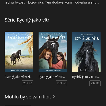
jednu bytost – bojovníka. Ten dodává koním odvahu a sílu…
Série Rychlý jako vítr
Rychlý jako vítr: Zloděj koní
Rychlý jako vítr: Bojovnice Ari
Rychlý jako vítr: Jak to všechno začalo
209 Kč
209 Kč
239 Kč
Mohlo by se vám líbit