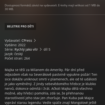
Dostupnost formátů závisí na vydavateli. E-knihy mají velikost od 1 MB do
30 MB.
BELETRIE PRO DĚTI
Vydavatel:
CPress
Vydáno: 2022
Série:
Rychlý jako vítr
díl 5
Jazyk: český
Počet stran: 264
Majka se těší za Milanem do Ameriky. Pár dní před
odjezdem však na Severákově pastvině vypukne požár! Ten
sice dokáže uniknout smrti v plamenech, ale od té události
je jako vyměněný. Z jindy sebevědomého hřebce je klubko
nervů, dokonce odmítá i žrát. Ačkoli Majka dělá všechno
možné, aby hřebci pomohla, zdá se, že přehnanou
starostlivostí jeho stav jen zhoršuje. Pan Kuba pak Majce
vypráví starou legendu: Vedle spáče znají Mongolové ještě