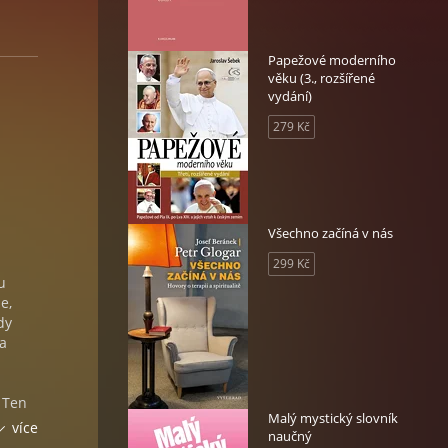
Papežové moderního
věku (3., rozšířené
vydání)
279 Kč
Všechno začíná v nás
299 Kč
u
e,
dy
ta
. Ten
Malý mystický slovník
k
více
naučný
e