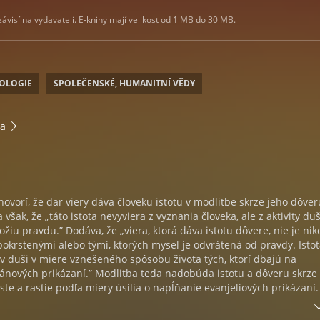
visí na vydavateli. E-knihy mají velikost od 1 MB do 30 MB.
EOLOGIE
SPOLEČENSKÉ, HUMANITNÍ VĚDY
ia
 hovorí, že dar viery dáva človeku istotu v modlitbe skrze jeho dôver
však, že „táto istota nevyviera z vyznania človeka, ale z aktivity duš
ožiu pravdu.” Dodáva, že „viera, ktorá dáva istotu dôvere, nie je nik
krstenými alebo tými, ktorých myseľ je odvrátená od pravdy. Isto
 v duši v miere vznešeného spôsobu života tých, ktorí dbajú na
ánových prikázaní.” Modlitba teda nadobúda istotu a dôveru skrze
rste a rastie podľa miery úsilia o napĺňanie evanjeliových prikázaní
u istoty v modlitbe je azda potrebné bližšie vysvetliť. Keď sa člove
ou o dôsledné naplnenie evanjeliových prikázaní, veľmi rýchlo dôjd