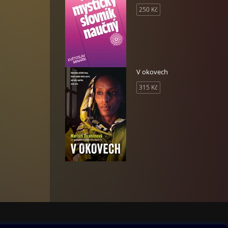
sa
250 Kč
í
nesená
osť
ým
V okovech
a
315 Kč
tosti