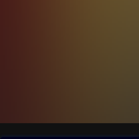
k spoznaniu mnohý
pred ním stav duš
neschopnou posluš
a skrúšenosťou pr
milosrdenstvo a p
pokorným srdcom. 
na Bohu, ktorý mi
viac nadobúda sk
k nemu obracia vo
na začiatku homíl
priviesť k nadobu
Obsah ke stažení
Moje O2 Knih