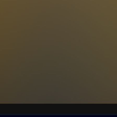
ch vášní, ktoré do toho času skryto pôsobili v jeho srdci. Odkryje 
e, ktorá je neraz tak zviazaná vášňami a zlými návykmi, že ju to rob
nosti voči Božej vôli. Je to moment, kedy človek s veľkou pokorou
ichádza pred Pána, predkladá mu svoju slabosť a prosí o jeho
omoc. Toto poznanie slabosti však dáva silu modlitbe, pretože je 
Tento stav dáva vzrast istote, pretože človek vníma svoju odkázan
luje človeka nekonečnou láskou. Čím viac človek pokročí v čnosti, t
úsenosť veľkého Božieho milosrdenstva a stále s väčšou odvahou s
 svojich prosbách. Svätý Izák Sýrsky nás učí tejto duchovnej zákoni
ie, aby sme boli viac otvorení pre jeho poučenia, ktorými nás chce
dnutiu tej potrebnej istoty a dôvery v živote modlitby.
ovna
Další zábava