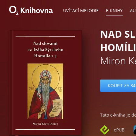
UVÍTACÍ MELODIE
E-KNIHY
AU
NAD SL
HOMÍLI
Miron K
KOUPIT ZA 34
Tato e-kniha je d
ePUB