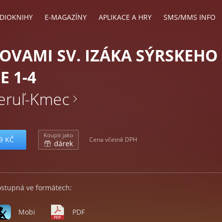
DIOKNIHY
E-MAGAZÍNY
APLIKACE A HRY
SMS/MMS INFO
OVAMI SV. IZÁKA SÝRSKEHO
E 1-4
eruľ-Kmec
Koupit jako
9 KČ
Cena včetně DPH
dárek
ostupná ve formátech:
Mobi
PDF