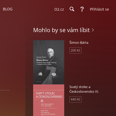
BLOG
O2.cz
Přihlásit se
Mohlo by se vám líbit
Šimon Bárta
200 Kč
Svatý stolec a
Československo III.
440 Kč