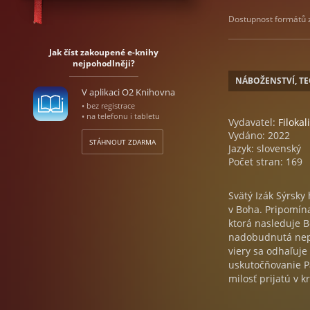
Dostupnost formátů zá
Jak číst zakoupené e-knihy
nejpohodlněji?
NÁBOŽENSTVÍ, T
V aplikaci O2 Knihovna
• bez registrace
• na telefonu i tabletu
Vydavatel:
Filokal
Vydáno: 2022
STÁHNOUT ZDARMA
Jazyk: slovenský
Počet stran: 169
Svätý Izák Sýrsky
v Boha. Pripomína 
ktorá nasleduje B
nadobudnutá nepo
viery sa odhaľuje
uskutočňovanie P
milosť prijatú v k
druhý zdroj nárast
usiluje s vážnosť