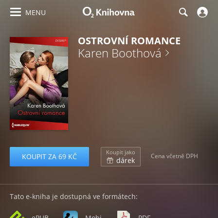
MENU
OSTROVNÍ ROMANCE
Karen Boothová
Koupit jako
KOUPIT ZA 69 KČ
Cena včetně DPH
dárek
Tato e-kniha je dostupná ve formátech:
ePUB
Mobi
PDF