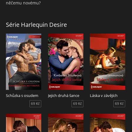
něčemu novému?
Série Harlequin Desire
Schůzka s osudem
Jejich druhá šance
Láska v závějích
69 Kč
69 Kč
69 Kč