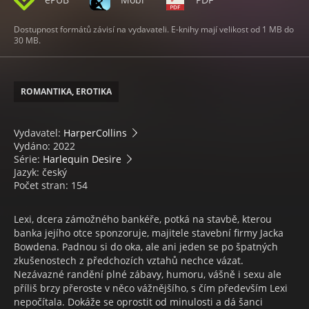
Dostupnost formátů závisí na vydavateli. E-knihy mají velikost od 1 MB do
30 MB.
ROMANTIKA, EROTIKA
Vydavatel:
HarperCollins
Vydáno: 2022
Série:
Harlequin Desire
Jazyk: český
Počet stran: 154
Lexi, dcera zámožného bankéře, potká na stavbě, kterou
banka jejího otce sponzoruje, majitele stavební firmy Jacka
Bowdena. Padnou si do oka, ale ani jeden se po špatných
zkušenostech z předchozích vztahů nechce vázat.
Nezávazné randění plné zábavy, humoru, vášně i sexu ale
příliš brzy přeroste v něco vážnějšího, s čím především Lexi
nepočítala. Dokáže se oprostit od minulosti a dá šanci