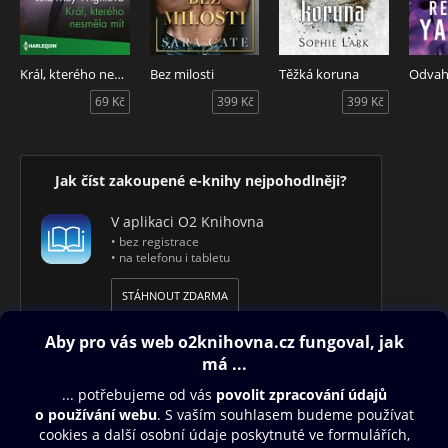
Král, kterého nesměla mít
Bez milosti
Těžká koruna
Odvaha
69 Kč
399 Kč
399 Kč
Jak číst zakoupené e-knihy nejpohodlněji?
V aplikaci O2 Knihovna
• bez registrace
• na telefonu i tabletu
STÁHNOUT ZDARMA
Obsah ke stažení