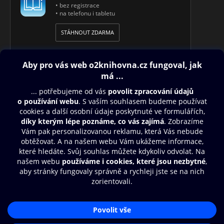
• bez registrace
• na telefonu i tabletu
STÁHNOUT ZDARMA
Obsah ke stažení
Moje O2 Knihovna
Další zábava
© O2 Czech Republic a.s.
Nákupní řád
Přístupnost
Aplikace O2 Knihovna
Zásady zpracování osobních údajů