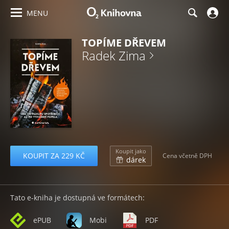
MENU
TOPÍME DŘEVEM
Radek Zima
Koupit jako
KOUPIT ZA 229 KČ
Cena včetně DPH
dárek
Tato e-kniha je dostupná ve formátech:
ePUB
Mobi
PDF