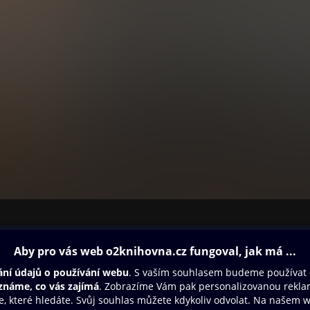
ovna
Další zábava
Oneplay
Oneplay Originály
Sport