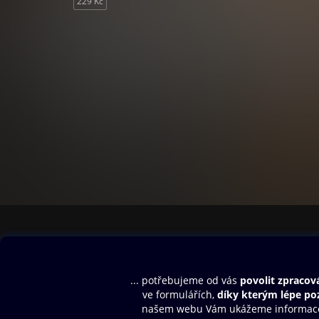
229 Kč
Obsah ke stažení
Moje O2 Knih
Uvítací melodie
Přihlásit se
Aplikace a hry
E-knihy
Dárkový poukaz
SMS/MMS Info
Audioknihy
Nápověda
Blog