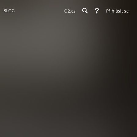
BLOG
O2.cz
Přihlásit se