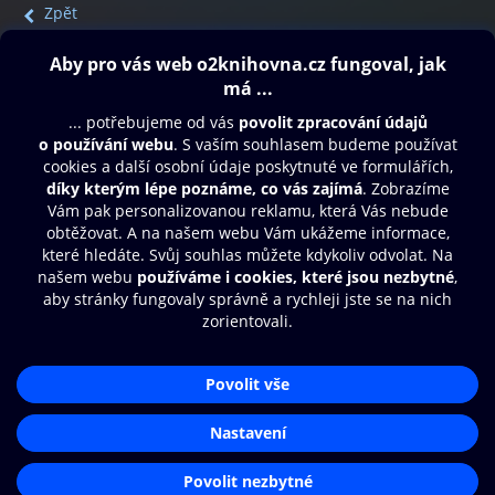
Zpět
Obsah ke stažení
Moje O2 Knihovna
Další zábava
© O2 Czech Republic a.s.
Nákupní řád
Přístupnost
Aplikace O2 Knihovna
Zásady zpracování osobních údajů
Čti a poslouchej své e-knihy a
Cookies
audioknihy rychleji a pohodlněji.
Nastavení cookies