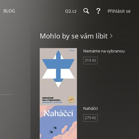
BLOG
O2.cz
Přihlásit se
Mohlo by se vám líbit
Nemáme na vybranou
319 Kč
Naháčci
279 Kč