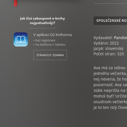
Jak číst zakoupené e-knihy
SPOLEČENSKÉ R
nejpohodlněji?
V aplikaci O2 Knihovna
Vydavatel:
Pando
• bez registrace
Vydáno: 2022
• na telefonu i tabletu
Jazyk: slovenský
Počet stran: 320
STÁHNOUT ZDARMA
Ava má za sebou v
jedného večierka, 
nej neveria, že h
pozornosť. Ava sa
stále neprišla na t
mohol byť? Určite 
osudnom večierku. 
je to ten istý člov