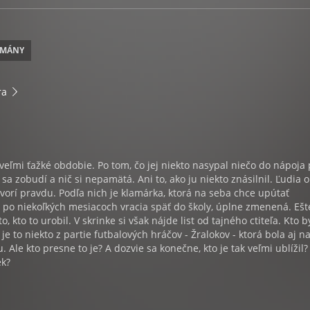
OMÁNY
ra
eľmi ťažké obdobie. Po tom, čo jej niekto nasypal niečo do nápoja
sa zobudí a nič si nepamätá. Ani to, ako ju niekto znásilnil. Ľudia o
ovorí pravdu. Podľa nich je klamárka, ktorá na seba chce upútať
 po niekoľkých mesiacoch vracia späť do školy, úplne zmenená. Ešt
o, kto to urobil. V skrinke si však nájde list od tajného ctiteľa. Kto b
je to niekto z partie futbalových hráčov - Žralokov - ktorá bola aj n
Ale kto presne to je? A dozvie sa konečne, kto je tak veľmi ublížil?
ek?