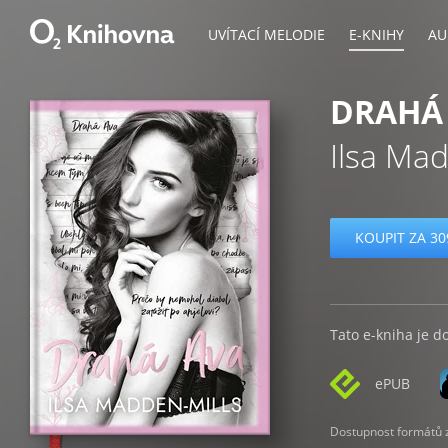
UVÍTACÍ MELODIE
E-KNIHY
AU
DRAHÁ
Ilsa Mad
KOUPIT ZA 30
Tato e-kniha je d
ePUB
Dostupnost formátů zá