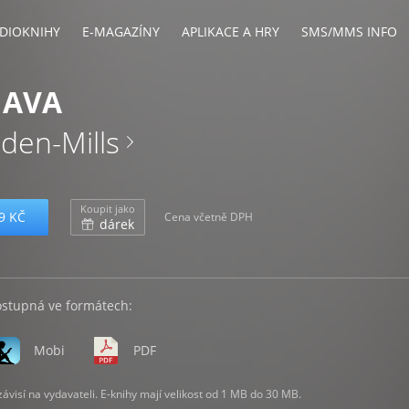
DIOKNIHY
E-MAGAZÍNY
APLIKACE A HRY
SMS/MMS INFO
 AVA
den-Mills
Koupit jako
9 KČ
Cena včetně DPH
dárek
ostupná ve formátech:
Mobi
PDF
visí na vydavateli. E-knihy mají velikost od 1 MB do 30 MB.