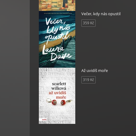
Večer, kdy nás opustil
359 Kč
Až uvidíš moře
319 Kč