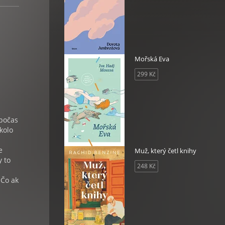
Mořská Eva
299 Kč
 počas
kolo
e
Muž, který četl knihy
y to
248 Kč
a
 Čo ak