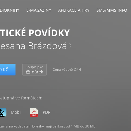
DIOKNIHY
E-MAGAZÍNY
APLIKACE A HRY
SMS/MMS INFO
TICKÉ POVÍDKY
Lesana Brázdová
Koupit jako
0 KČ
Cena včetně DPH
dárek
ostupná ve formátech:
Mobi
PDF
visí na vydavateli. E-knihy mají velikost od 1 MB do 30 MB.