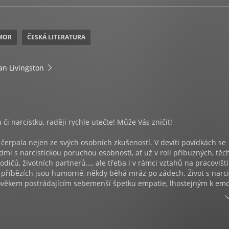
MOR
ČESKÁ LITERATURA
an Livingston
u či narcistku, raději rychle utečte! Může Vás zničit!
 čerpala nejen ze svých osobních zkušeností. V devíti povídkách se
idmi s narcistickou poruchou osobnosti, ať už v roli příbuzných, těc
rodičů, životních partnerů..., ale třeba i v rámci vztahů na pracovišti
v příbězích jsou humorné, někdy běhá mráz po zádech. Život s narc
věkem postrádajícím sebemenší špetku empatie, lhostejným k em
ěkem, jenž dokáže bez jakýchkoli pocitů viny opakovaně ubližovat d
třeby jsou vždy nad zájmy a potřebami ostatních, může být zničujíc
šem lidem, kterým do života vstoupil narcistický člověk, snad je
ou sami či pomůže k rozhodnutí, že je nejlepší rychle od vztahu ut