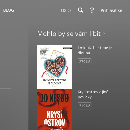
BLOG
O2.cz
Přihlásit se
Mohlo by se vám líbit
I minuta bez tebe je
dlouhá
279 Kč
Krysí ostrov a jiné
povídky
319 Kč