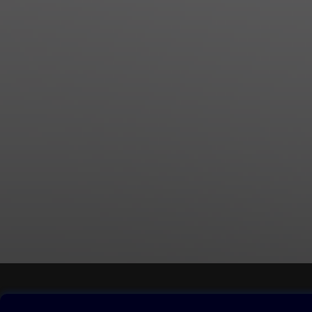
Obsah ke stažení
Moje O2 Knih