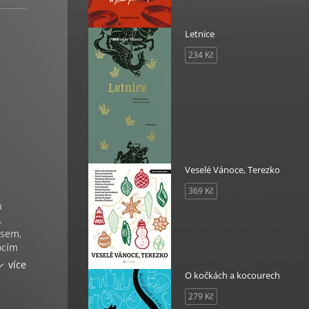
Letnice
234 Kč
Veselé Vánoce, Terezko
369 Kč
h
.
isem,
ocím
ruhým,
více
í.
O kočkách a kocourech
279 Kč
éct…