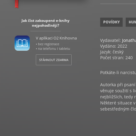
Jak číst zakoupené e-knihy
POVÍDKY
HU
nejpohodlněji?
V aplikaci O2 Knihovna
Vydavatel:
Jonath
• bez registrace
Vydáno: 2022
• na telefonu i tabletu
Jazyk: český
Počet stran: 240
STÁHNOUT ZDARMA
Potkáte-li narcist
Autorka při psaní
věnuje soužití s l
nejbližších, tedy 
Některé situace 
sebestředným člo
svého okolí, člov
a jeho zájmy a po
Kniha je určena v
povzbudí, že nejs