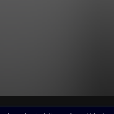
ovna
Další zábava