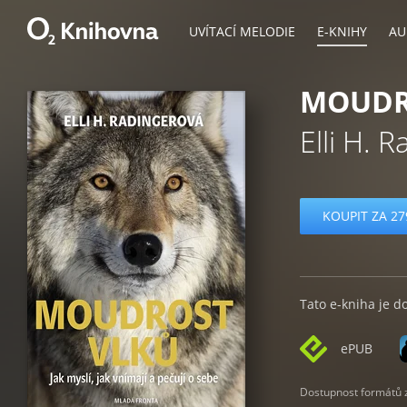
UVÍTACÍ MELODIE
E-KNIHY
AU
MOUDR
Elli H. 
KOUPIT ZA 27
Tato e-kniha je d
ePUB
Dostupnost formátů zá