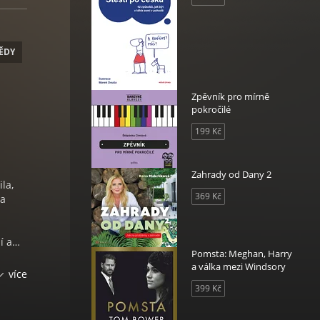
ĚDY
Zpěvník pro mírně
pokročilé
199 Kč
Zahrady od Dany 2
la,
369 Kč
 a
dí a…
Pomsta: Meghan, Harry
a válka mezi Windsory
ají.
více
zhodli
399 Kč
o