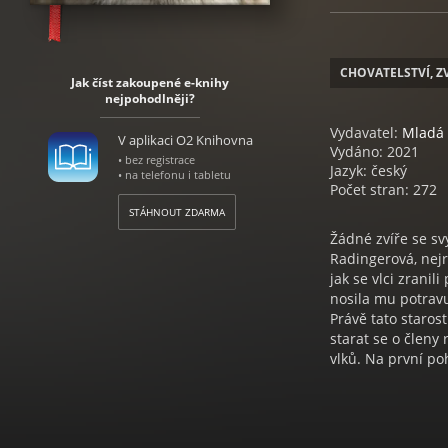
CHOVATELSTVÍ, Z
Jak číst zakoupené e-knihy
nejpohodlněji?
Vydavatel:
Mladá 
V aplikaci O2 Knihovna
Vydáno: 2021
• bez registrace
Jazyk: český
• na telefonu i tabletu
Počet stran: 272
STÁHNOUT ZDARMA
Žádné zvíře se sv
Radingerová, nejr
jak se vlci zranil
nosila mu potravu
Právě tato staros
starat se o členy
vlků. Na první po
primátů s obstar
Lidé a vlci si ro
sdílet náš život s
prostředkuje nám 