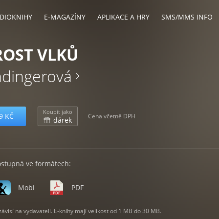
DIOKNIHY
E-MAGAZÍNY
APLIKACE A HRY
SMS/MMS INFO
OST VLKŮ
Radingerová
Koupit jako
9 KČ
Cena včetně DPH
dárek
ostupná ve formátech:
Mobi
PDF
visí na vydavateli. E-knihy mají velikost od 1 MB do 30 MB.