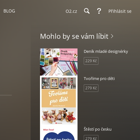
BLOG
O2.cz
Přihlásit se
Mohlo by se vám líbit
Deník mladé designérky
229 Kč
Tvoříme pro děti
279 Kč
Štěstí po česku
279 Kč