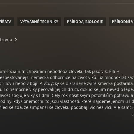
VÍŘATA
VÝTVARNÉ TECHNIKY
PŘÍRODA, BIOLOGIE
PŘÍRODNÍ V
fronta
ým sociálním chováním nepodobá člověku tak jako vlk. Elli H.
espektovanější německá odbornice na život vlků, už mnohokrát zaži
i při lovu nebo v boji. A vždycky se o zraněné zvíře smečka postarala
. I o nemocné vlky pečovali jejich druzi, dokud se jim nevedlo lépe.
tlivost spojuje vlky s lidmi. Celý rok nosit svým potomkům potravu a
 rodiny, když onemocní, to jsou vlastnosti, které najdeme jenom u li
hled se zdá, že šimpanzi se člověku podobají víc než vlci. Ale samci
áváním potravy pro potomky nebo nemocné a staré druhy nepomáh
zumějí lépe. To je jeden z důvodů, proč jsme se v dávných dobách ro
 vlky, a nikoli opicemi. Autorka čerpá ze své mnohaleté zkušenosti a
úchvatné vhledy do inteligence zvířecího druhu, kterému tak čast