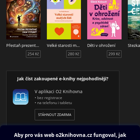
Přestaň prezentovat, začni vyprávět
Velké starosti malých lidí
Děti v ohrožení
254 Kč
280 Kč
299 Kč
Jak číst zakoupené e-knihy nejpohodlněji?
V aplikaci O2 Knihovna
• bez registrace
• na telefonu i tabletu
STÁHNOUT ZDARMA