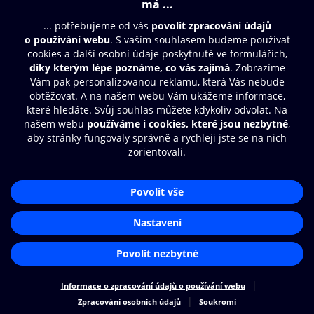
Obsah ke stažení
Moje O2 Knihovna
Další zábava
© O2 Czech Republic a.s.
Nákupní řád
Přístupnost
Aplikace O2 Knihovna
Zásady zpracování osobních údajů
Čti a poslouchej své e-knihy a
Cookies
audioknihy rychleji a pohodlněji.
Nastavení cookies
STÁHNOUT