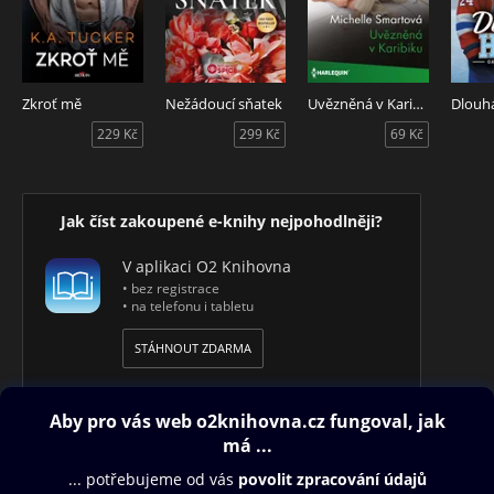
Zkroť mě
Nežádoucí sňatek
Uvězněná v Karibiku
Dlouh
229 Kč
299 Kč
69 Kč
Jak číst zakoupené e-knihy nejpohodlněji?
V aplikaci O2 Knihovna
• bez registrace
• na telefonu i tabletu
STÁHNOUT ZDARMA
Obsah ke stažení