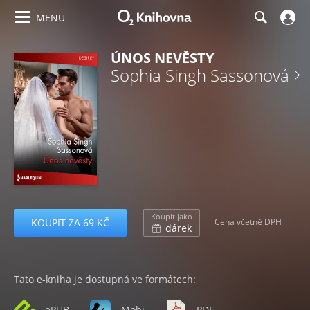
MENU
ÚNOS NEVĚSTY
Sophia Singh Sassonová
Koupit jako
KOUPIT ZA 69 KČ
Cena včetně DPH
dárek
Tato e-kniha je dostupná ve formátech:
ePUB
Mobi
PDF