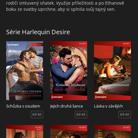
rodiči smluvený sňatek. Využije příležitosti a po Ethanově
boku ze svatby uprchne, aby si splnila svůj tajný sen.
Série Harlequin Desire
Schůzka s osudem
Jejich druhá šance
Láska v závějích
69 Kč
69 Kč
69 Kč