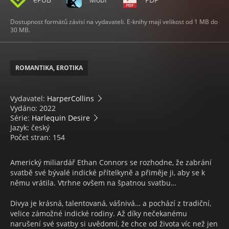
Dostupnost formátů závisí na vydavateli. E-knihy mají velikost od 1 MB do
30 MB.
ROMANTIKA, EROTIKA
Vydavatel:
HarperCollins
Vydáno: 2022
Série:
Harlequin Desire
Jazyk: český
Počet stran: 154
Americký miliardář Ethan Connors se rozhodne, že zabrání
svatbě své bývalé indické přítelkyně a přiměje ji, aby se k
němu vrátila. Vtrhne ovšem na špatnou svatbu…
Divya je krásná, talentovaná, vášnivá… a pochází z tradiční,
velice zámožné indické rodiny. Až díky nečekanému
narušení své svatby si uvědomí, že chce od života víc než jen