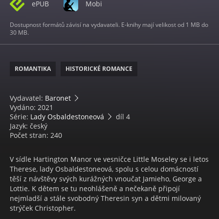
ePUB
Mobi
Dostupnost formátů závisí na vydavateli. E-knihy mají velikost od 1 MB do
30 MB.
ROMANTIKA
HISTORICKÉ ROMANCE
Vydavatel:
Baronet
Vydáno: 2021
Série:
Lady Osbaldestoneová
díl 4
Jazyk: český
Počet stran: 240
V sídle Hartington Manor ve vesničce Little Moseley se i letos
Therese, lady Osbaldestoneová, spolu s celou domácností
těší z návštěvy svých kurážných vnoučat Jamieho, George a
Lottie. K dětem se tu neohlášeně a nečekaně připojí
nejmladší a stále svobodný Theresin syn a dětmi milovaný
strýček Christopher.