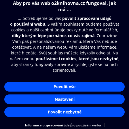
Obsah ke stažení
Moje O2 Knihovna
Další zábava
© O2 Czech Republic a.s.
Nákupní řád
Přístupnost
Aplikace O2 Knihovna
Zásady zpracování osobních údajů
Čti a poslouchej své e-knihy a
Cookies
audioknihy rychleji a pohodlněji.
Nastavení cookies
STÁHNOUT