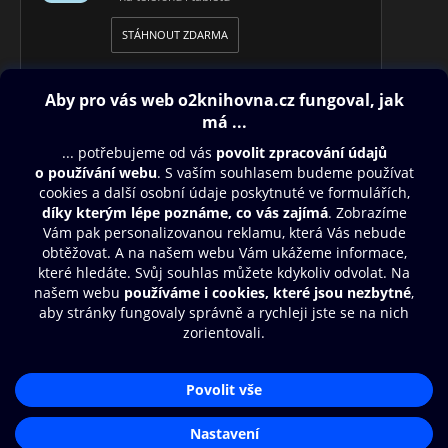
STÁHNOUT ZDARMA
Obsah ke stažení
Moje O2 Knihovna
Další zábava
© O2 Czech Republic a.s.
Nákupní řád
Přístupnost
Aplikace O2 Knihovna
Zásady zpracování osobních údajů
Čti a poslouchej své e-knihy a
Cookies