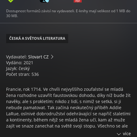
Dostupnost formátů závisí na vydavateli. E-knihy mají velikost od 1 MB do
30 MB.
ČESKÁ A SVĚTOVÁ LITERATURA
Vydavatel:
Slovart CZ
Vydáno: 2021
Jazyk: český
Počet stran: 536
Francie, rok 1714. Ve chvíli nejvyššího zoufalství se mladá
žena rozhodne uzavřít faustovskou dohodu, díky níž bude žít
navěky, ale s prokletím: nikdo z lidí, s nimiž se setká, si ji
nebude pamatovat. Tak začíná neskutečný příběh Addie
LaRue, oslnivé dobrodružství odehrávající se napříč staletími
a kontinenty, během nějž se mladá žena učí, kam až muže
zajít ve snaze zanechat na světě svoji stopu. Všechno se ale
změní, když Addie po téměř 300 letech narazí v jednom
více