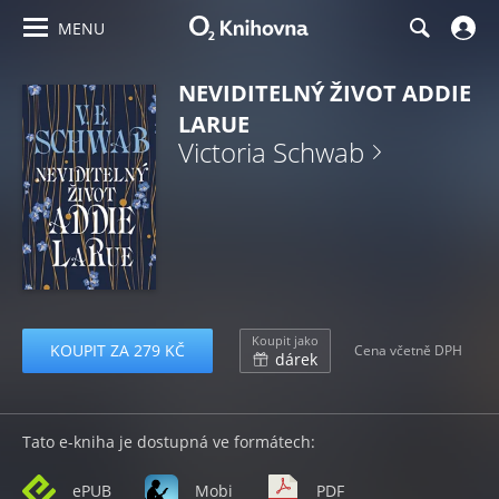
MENU
NEVIDITELNÝ ŽIVOT ADDIE
LARUE
Victoria Schwab
Koupit jako
KOUPIT ZA 279 KČ
Cena včetně DPH
dárek
Tato e-kniha je dostupná ve formátech:
ePUB
Mobi
PDF