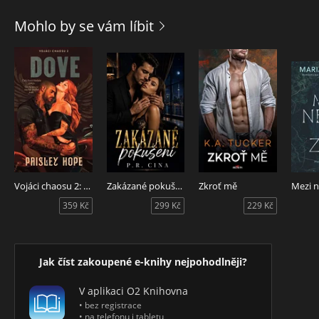
knihkupectví na mladíka, který si pamatuje její jméno... Nový
počin oblíbené autorky překonává hranice žánru a právem
Mohlo by se vám líbit
jej lze zařadit po bok bestsellerů jako je Zakletý v čase nebo
Život za životem.
Vojáci chaosu 2: Dove
Zakázané pokušení
Zkroť mě
359 Kč
299 Kč
229 Kč
Jak číst zakoupené e-knihy nejpohodlněji?
V aplikaci O2 Knihovna
• bez registrace
• na telefonu i tabletu