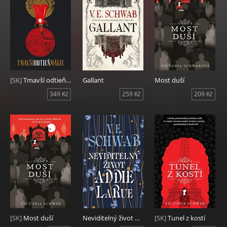
[SK]
Tmavší odtieň mágie
Gallant
Most duší
349 Kč
259 Kč
209 Kč
[SK]
Most duší
Neviditelný život Addie LaRue
[SK]
Tunel z kostí