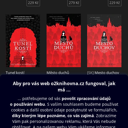
229 Kč
279 Kč
229 Kč
Tunel kostí
Město duchů
[SK]
Mesto duchov
209 Kč
209 Kč
289 Kč
Obsah ke stažení
Moje O2 Knihovna
Další zábava