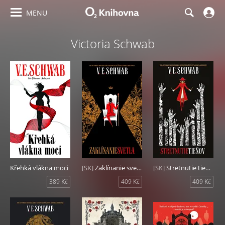
MENU
Victoria Schwab
Křehká vlákna moci
[SK]
Zaklínanie svetla
[SK]
Stretnutie tieňov
389 Kč
409 Kč
409 Kč