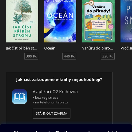
Jak číst příběh stromu
Oceán
Vzhůru do přírody!
Proč 
399 Kč
449 Kč
220 Kč
Jak číst zakoupené e-knihy nejpohodlněji?
V aplikaci O2 Knihovna
• bez registrace
• na telefonu i tabletu
STÁHNOUT ZDARMA