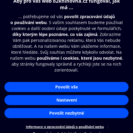
Obsah ke stažení
Moje O2 Knihovna
Další zábava
© O2 Czech Republic a.s.
Nákupní řád
Přístupnost
Aplikace O2 Knihovna
Zásady zpracování osobních údajů
Čti a poslouchej své e-knihy a
Cookies
audioknihy rychleji a pohodlněji.
Nastavení cookies
STÁHNOUT