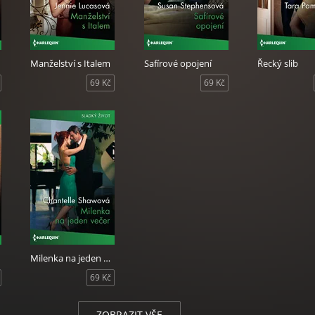
Manželství s Italem
Safírové opojení
Řecký slib
69 Kč
69 Kč
Milenka na jeden večer
69 Kč
ZOBRAZIT VŠE