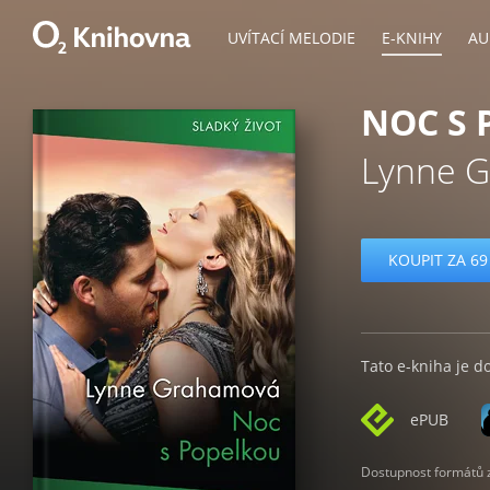
UVÍTACÍ MELODIE
E-KNIHY
AU
NOC S
Lynne 
KOUPIT ZA 69
Tato e-kniha je d
ePUB
Dostupnost formátů zá