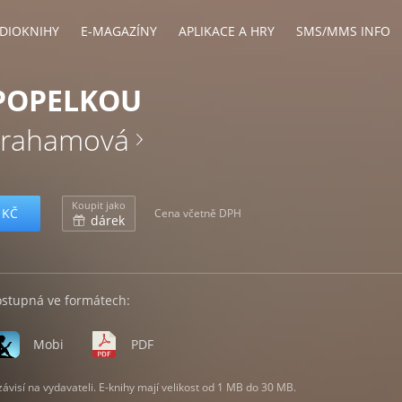
DIOKNIHY
E-MAGAZÍNY
APLIKACE A HRY
SMS/MMS INFO
 POPELKOU
Grahamová
Koupit jako
 KČ
Cena včetně DPH
dárek
ostupná ve formátech:
Mobi
PDF
visí na vydavateli. E-knihy mají velikost od 1 MB do 30 MB.