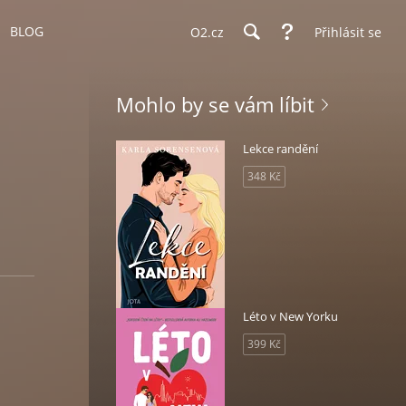
BLOG
O2.cz
Přihlásit se
Mohlo by se vám líbit
Lekce randění
348 Kč
Léto v New Yorku
399 Kč