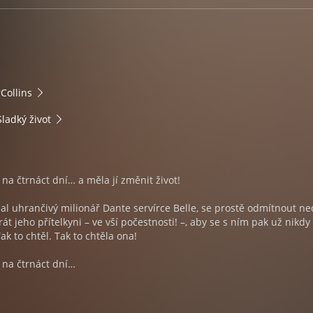
Collins
ladký život
 na čtrnáct dní… a měla jí změnit život!
al uhrančivý milionář Dante servírce Belle, se prostě odmítnout ne
t jeho přítelkyni – ve vší počestnosti! –, aby se s ním pak už nikdy
k to chtěl. Tak to chtěla ona!
 na čtrnáct dní…