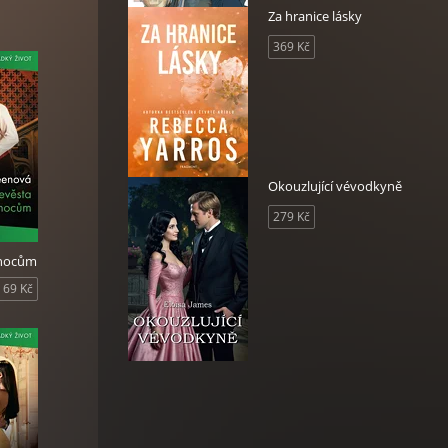
Za hranice lásky
369 Kč
Okouzlující vévodkyně
279 Kč
ánocům
69 Kč