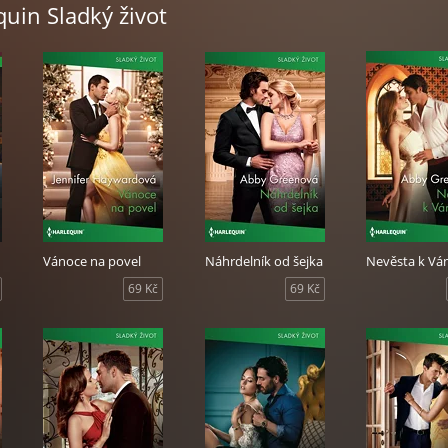
quin Sladký život
Vánoce na povel
Náhrdelník od šejka
Nevěsta k V
69 Kč
69 Kč