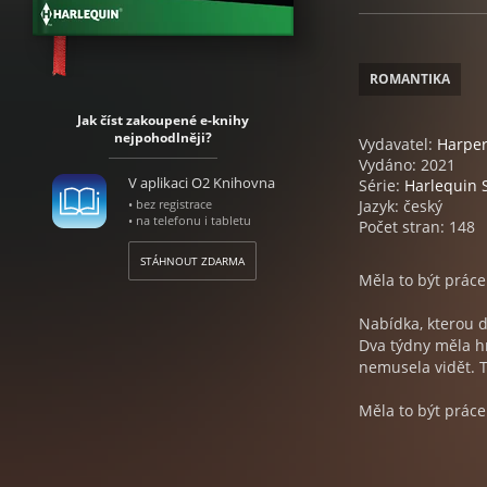
ROMANTIKA
Jak číst zakoupené e-knihy
nejpohodlněji?
Vydavatel:
Harper
Vydáno: 2021
V aplikaci O2 Knihovna
Série:
Harlequin S
• bez registrace
Jazyk: český
• na telefonu i tabletu
Počet stran: 148
STÁHNOUT ZDARMA
Měla to být práce
Nabídka, kterou d
Dva týdny měla hrá
nemusela vidět. Ta
Měla to být práce