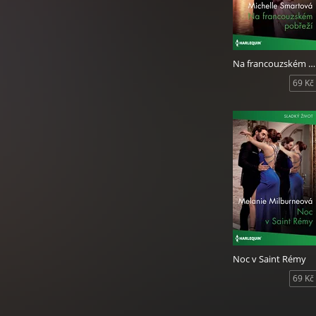
Na francouzském pobřeží
69 Kč
Noc v Saint Rémy
69 Kč