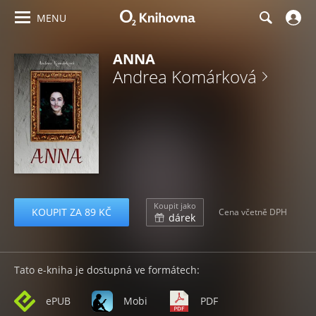
MENU
ANNA
Andrea Komárková
Koupit jako
KOUPIT ZA 89 KČ
Cena včetně DPH
dárek
Tato e-kniha je dostupná ve formátech:
ePUB
Mobi
PDF