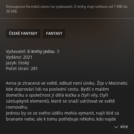
Dostupnost formátů závisí na vydavateli. E-knihy mají velikost od 1 MB do
30 MB.
ČESKÉ FANTASY
FANTASY
Vydavatel:
E-knihy jedou
Vydáno: 2021
Jazyk: český
Počet stran: 281
Anna je ztracená ve světě, odkud není úniku. Žije v Mezinebí,
kde doprovází lidi na poslední cestu. Bydlí v malém
domečku a společnost jí dělá kočka a čtyři víly, čtyři
zástupkyně elementů, které se snaží udržovat ve světě
rovnováhu.
Jednou by se ze svého údělu mohla vymanit, najít klid za
branami nebe, ale k tomu potřebuje někoho, kdo najde
odvahu a protančí spletitými uličkami labyrintu, kde
více
nástrahy na sebe nenechají dlouho čekat a štěstí je jen iluzí,