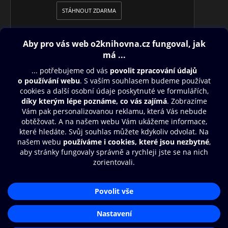
STÁHNOUT ZDARMA
Obsah ke stažení
Moje O2 Knihovna
Další zábava
© O2 Czech Republic a.s.
Nákupní řád
Přístupnost
Aplikace O2 Knihovna
Zásady zpracování osobních údajů
Čti a poslouchej své e-knihy a
Cookies
audioknihy rychleji a pohodlněji.