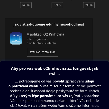
149 Kč
399 Kč
299 Kč
Jak číst zakoupené e-knihy nejpohodlněji?
V aplikaci O2 Knihovna
• bez registrace
• na telefonu i tabletu
STÁHNOUT ZDARMA
Obsah ke stažení
Moje O2 Knihovna
Další zábava