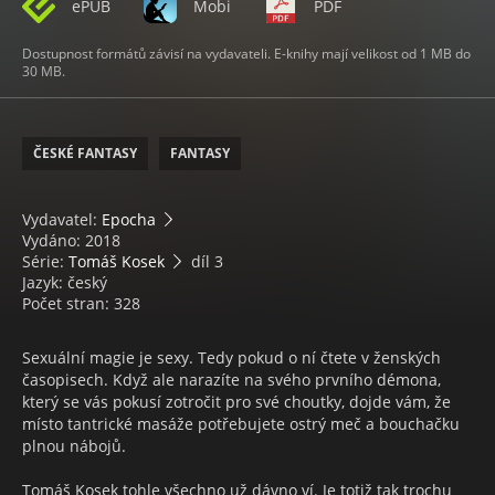
ePUB
Mobi
PDF
Dostupnost formátů závisí na vydavateli. E-knihy mají velikost od 1 MB do
30 MB.
ČESKÉ FANTASY
FANTASY
Vydavatel:
Epocha
Vydáno: 2018
Série:
Tomáš Kosek
díl 3
Jazyk: český
Počet stran: 328
Sexuální magie je sexy. Tedy pokud o ní čtete v ženských
časopisech. Když ale narazíte na svého prvního démona,
který se vás pokusí zotročit pro své choutky, dojde vám, že
místo tantrické masáže potřebujete ostrý meč a bouchačku
plnou nábojů.
Tomáš Kosek tohle všechno už dávno ví. Je totiž tak trochu