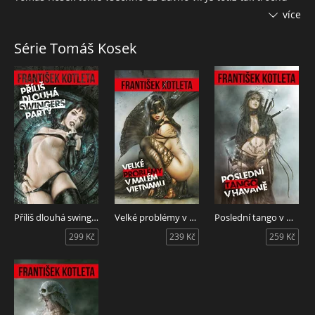
jiný detektiv. Místo podvodníků a záletníků řeší démony,
více
magii, zombie, čarodějky, sukuby a děsivé artefakty. A
poslední dobou jako by mu práce přibývalo.
Série Tomáš Kosek
Kotletův oblíbený hrdina přináší další várku literární
swingers party a s ní pořádnou dávku humoru a sexu.
Příliš dlouhá swingers party (2. vydání)
Velké problémy v Malém Vietnamu
Poslední tango v Havaně
299 Kč
239 Kč
259 Kč