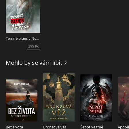
Temné blues v New Orleans (2. vydání)
299 Kč
Mohlo by se vám líbit
Bez života
Bronzová věž
Šepot ve tmě