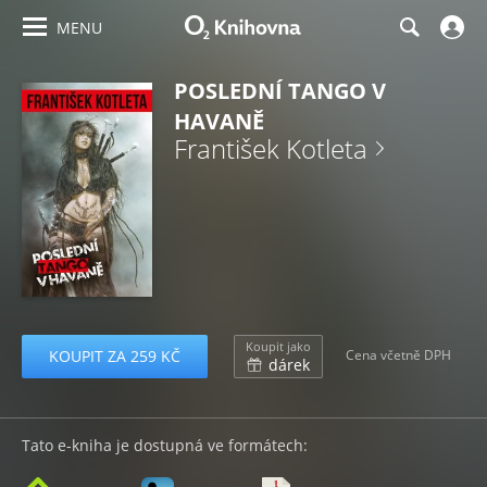
MENU
POSLEDNÍ TANGO V
HAVANĚ
František Kotleta
Koupit jako
KOUPIT ZA 259 KČ
Cena včetně DPH
dárek
Tato e-kniha je dostupná ve formátech: